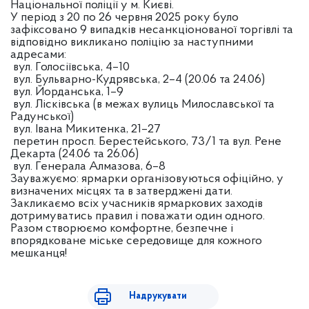
Національної поліції у м. Києві.
У період з 20 по 26 червня 2025 року було
зафіксовано 9 випадків несанкціонованої торгівлі та
відповідно викликано поліцію за наступними
адресами:
вул. Голосіївська, 4–10
вул. Бульварно-Кудрявська, 2–4 (20.06 та 24.06)
вул. Йорданська, 1–9
вул. Лісківська (в межах вулиць Милославської та
Радунської)
вул. Івана Микитенка, 21–27
перетин просп. Берестейського, 73/1 та вул. Рене
Декарта (24.06 та 26.06)
вул. Генерала Алмазова, 6–8
Зауважуємо: ярмарки організовуються офіційно, у
визначених місцях та в затверджені дати.
Закликаємо всіх учасників ярмаркових заходів
дотримуватись правил і поважати один одного.
Разом створюємо комфортне, безпечне і
впорядковане міське середовище для кожного
мешканця!
Надрукувати