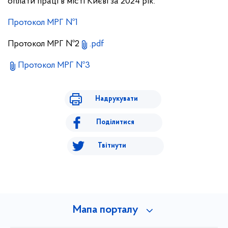
оплати праці в місті Києві за 2024 рік:
Протокол МРГ №1
Протокол МРГ №2
.pdf
Протокол МРГ №3
Надрукувати
Поділитися
Твітнути
Мапа порталу