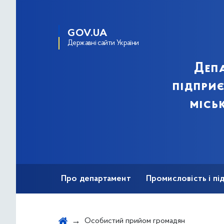
GOV.UA
Державні сайти України
Деп
підпри
місь
Про департамент
Промисловість і п
Ярмаркова діяльність
Безбар'єрність
Особистий прийом громадян