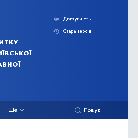
Доступність
Стара версія
итку
ївської
авної
Ще
Пошук