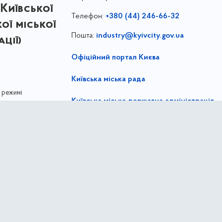
Київської
Телефон:
+380 (44) 246-66-32
кої міської
Пошта:
industry@kyivcity.gov.ua
ції)
Офіційний портал Києва
Київська міська рада
 режимі
Київська міська державна адміністрація
ліцензією
Creative
,
ernational license
Департамент промисловості та розвитку 
міської ради (Київської міської державної 
Youtube
Telegram
Twitter