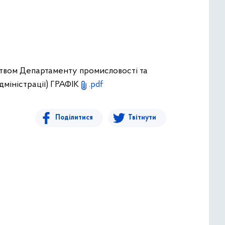
цтвом Департаменту промисловості та
дміністрації) ГРАФІК
.pdf
Поділитися
Твітнути