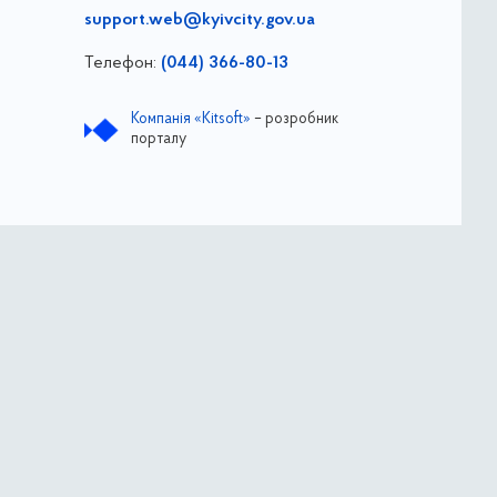
support.web@kyivcity.gov.ua
Телефон:
(044) 366-80-13
Компанія «Kitsoft»
– розробник
порталу
підприємництва виконавчого органу Київської
адміністрації)
Instagram