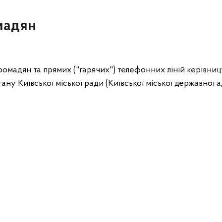
мадян
омадян та прямих ("гарячих") телефонних ліній керівни
у Київської міської ради (Київської міської державної а