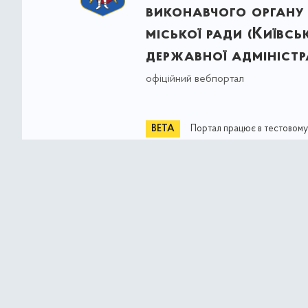
виконавчого органу 
міської ради (Київсь
державної адміністра
офіційний вебпортал
Портал працює в тестовому
Весь контент доступний за 
Commons Attribution 4.0 Int
якщо не зазначено інше
© Власність міста Києва 2021