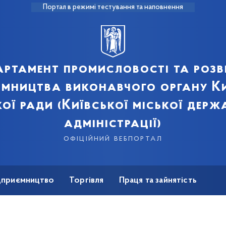
Портал в режимі тестування та наповнення
артамент промисловості та розв
ємництва виконавчого органу Ки
кої ради (Київської міської держ
адміністрації)
офіційний вебпортал
ідприємництво
Торгівля
Праця та зайнятість
Для ЗМІ