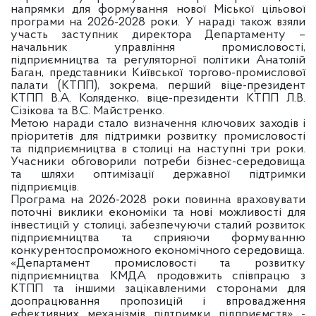
напрямки для формування нової Міської цільової
програми на 2026-2028 роки. У нараді також взяли
участь заступник директора Департаменту –
начальник управління промисловості,
підприємництва та регуляторної політики Анатолій
Баган, представники Київської торгово-промислової
палати (КТПП), зокрема, перший віце-президент
КТПП В.А. Коляденко, віце-президенти КТПП Л.В.
Сізікова та В.С. Майстренко.
Метою наради стало визначення ключових заходів і
пріоритетів для підтримки розвитку промисловості
та підприємництва в столиці на наступні три роки.
Учасники обговорили потреби бізнес-середовища
та шляхи оптимізації державної підтримки
підприємців.
Програма на 2026-2028 роки повинна враховувати
поточні виклики економіки та нові можливості для
інвестицій у столиці, забезпечуючи сталий розвиток
підприємництва та сприяючи формуванню
конкурентоспроможного економічного середовища.
«Департамент промисловості та розвитку
підприємництва КМДА продовжить співпрацю з
КТПП та іншими зацікавленими сторонами для
доопрацювання пропозицій і впровадження
ефективних механізмів підтримки підприємств» -