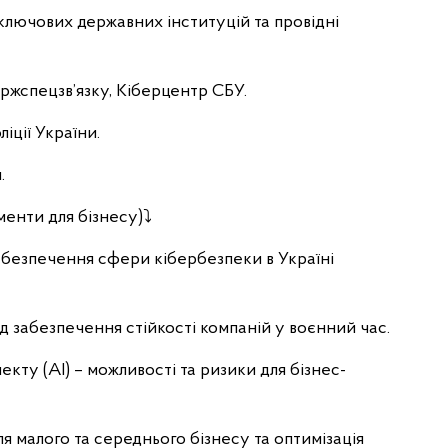
ключових державних інституцій та провідні
ржспецзв’язку, Кіберцентр СБУ.
іції України.
.
енти для бізнесу)⤵️
абезпечення сфери кібербезпеки в Україні
ід забезпечення стійкості компаній у воєнний час.
кту (АІ) – можливості та ризики для бізнес-
 малого та середнього бізнесу та оптимізація