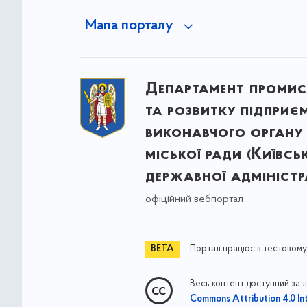
Мапа порталу
Департамент промис
та розвитку підприє
виконавчого органу 
міської ради (Київсь
державної адміністра
офіційний вебпортал
Портал працює в тестовому
Весь контент доступний за 
Commons Attribution 4.0 Int