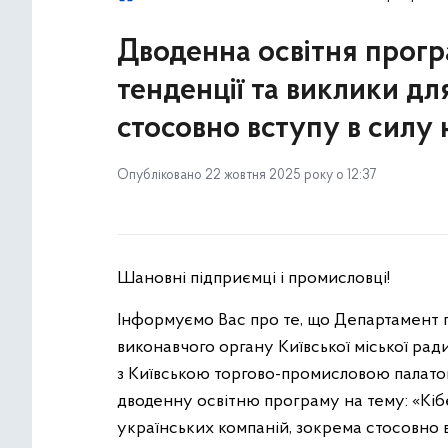
Дводенна освітня програ
тенденції та виклики дл
стосовно вступу в силу
Опубліковано 22 жовтня 2025 року о 12:37
Шановні підприємці і промисловці!
Інформуємо Вас про те, що Департамент 
виконавчого органу Київської міської ради
з Київською торгово-промисловою палатою
дводенну освітню програму на тему: «Кібе
українських компаній, зокрема стосовно 