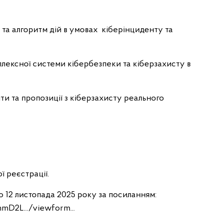
 та алгоритм дій в умовах кіберінциденту та
лексної системи кібербезпеки та кіберзахисту в
и та пропозиції з кіберзахисту реального
ї реєстрації.
о 12 листопада 2025 року за посиланням:
mD2L.../viewform...