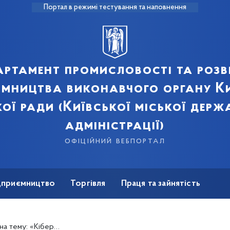
Портал в режимі тестування та наповнення
артамент промисловості та розв
ємництва виконавчого органу Ки
кої ради (Київської міської держ
адміністрації)
офіційний вебпортал
ідприємництво
Торгівля
Праця та зайнятість
Для ЗМІ
 зокрема стосовно вступу в силу нового законодавства ЄС»