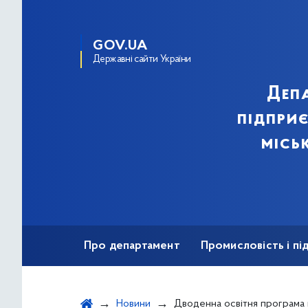
GOV.UA
Державні сайти України
Деп
підпри
місь
Про департамент
Промисловість і п
Ярмаркова діяльність
Безбар'єрність
Новини
Дводенна освітня програма на тему: «Кібербезпека – нові тенденції та виклики для українських компаній,