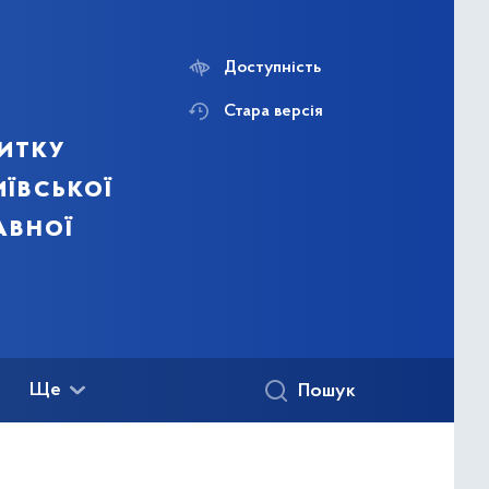
Доступність
Стара версія
итку
ївської
авної
Ще
Пошук