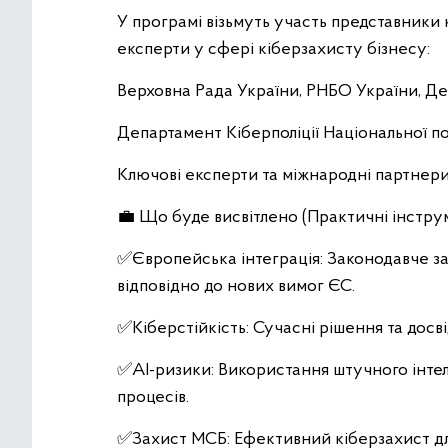
У програмі візьмуть участь представники 
експерти у сфері кіберзахисту бізнесу:
Верховна Рада України, РНБО України, Де
Департамент Кіберполіції Національної пол
Ключові експерти та міжнародні партнери
💼 Що буде висвітлено (Практичні інструм
✅Європейська інтеграція: Законодавче з
відповідно до нових вимог ЄС.
✅Кіберстійкість: Сучасні рішення та досв
✅AI-ризики: Використання штучного інтеле
процесів.
✅Захист МСБ: Ефективний кіберзахист для