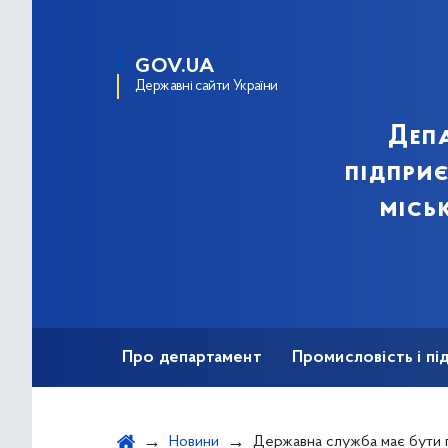
GOV.UA
Державні сайти України
Деп
підпри
місь
Про департамент
Промисловість і п
Ярмаркова діяльність
Безбар'єрність
Новини
Державна служба має бути прикладом дотримання принципів рів