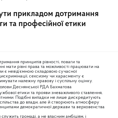
ути прикладом дотримання
аги та професійної етики
имання принципів рівності, поваги та
нні мати рівні права та можливості працювати на
ами є невід’ємною складовою сучасної
дискримінації, сексизму чи харасменту є
мувати належну правову і суспільну оцінку.
голови Деснянської РДА Бахматова
жбової етики та прояви зневажливого ставлення,
ятними. Подібні випадки не лише дискредитують
спільства до влади, але й створюють атмосферу
ринципами демократичної держави та верховенства
служить громаді, а не власним амбіціям, і