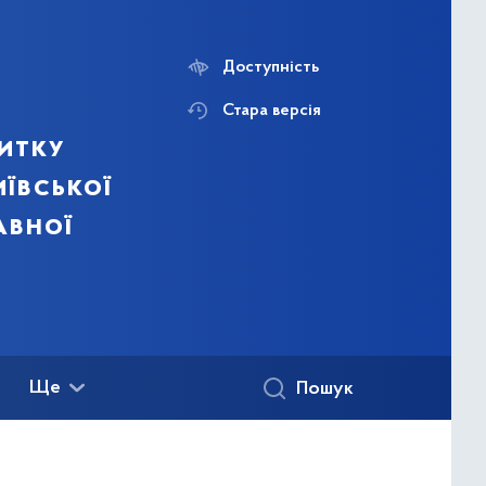
Доступність
Стара версія
итку
ївської
авної
Ще
Пошук