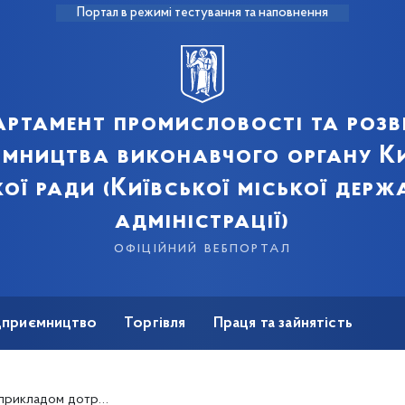
Портал в режимі тестування та наповнення
артамент промисловості та розв
ємництва виконавчого органу Ки
кої ради (Київської міської держ
адміністрації)
офіційний вебпортал
ідприємництво
Торгівля
Праця та зайнятість
Для ЗМІ
ності, поваги та професійної етики