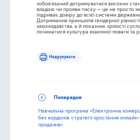
зобов’язаний дотримуватися високих стан
владою чи прояви тиску — це не просто м
підриває довіру до всієї системи державн
Дотримання принципів гендерної рівності
законодавства, а й показник зрілості сус
починатися культура взаємної поваги та рі
Надрукувати
Попередня
Навчальна програма «Електронна комерц
без кордонів: стратегії зростання онлайн-
продажів».