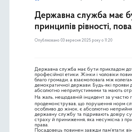
Державна служба має б
принципів рівності, пов
Опубліковано 03 вересня 2025 року о 11:20
Державна служба має бути прикладом дотр
професійної етики. Жінки і чоловіки пови
благо громади, а взаємоповага між колег
демократичної держави. Будь-які прояви 
абсолютно неприпустимими та мають отри
На жаль, нещодавній інцидент за участю
продемонстрував, що порушення норм слу
особливо до жінок, є абсолютно неприйн
державну службу та підривають довіру су
страху й приниження, яка несумісна з п
права.
Посадовець повинен завжди пам’ятати: він 