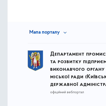
Мапа порталу
Департамент промис
та розвитку підприє
виконавчого органу 
міської ради (Київсь
державної адміністра
офіційний вебпортал