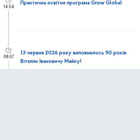
Практична освітня програма Grow Global
14:54
13 червня 2026 року виповнилось 90 років
08:57
Віталію Івановичу Майку!
12 червня 2026 р.,
п’ятниця
Конференція «Europe–Poland–Ukraine:
13:15
Cooperate Together’26»