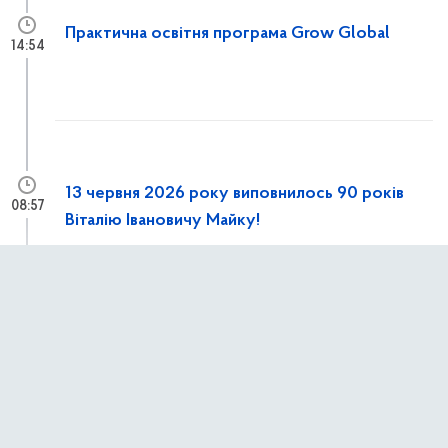
Практична освітня програма Grow Global
14:54
13 червня 2026 року виповнилось 90 років
08:57
Віталію Івановичу Майку!
12 червня 2026 р.,
п’ятниця
Конференція «Europe–Poland–Ukraine:
13:15
Cooperate Together’26»