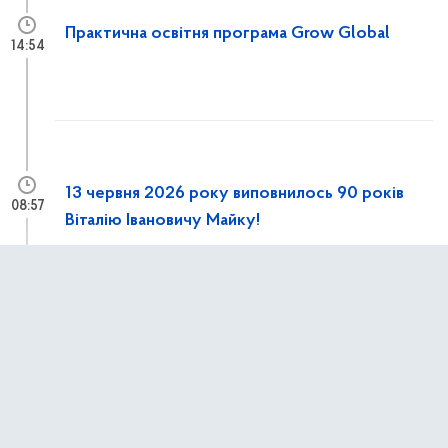
Практична освітня програма Grow Global
14:54
13 червня 2026 року виповнилось 90 років
08:57
Віталію Івановичу Майку!
12 червня 2026 р.,
п’ятниця
Конференція «Europe–Poland–Ukraine:
13:15
Cooperate Together’26»