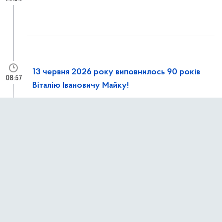
13 червня 2026 року виповнилось 90 років
08:57
Віталію Івановичу Майку!
12 червня 2026 р.,
п’ятниця
Конференція «Europe–Poland–Ukraine:
13:15
Cooperate Together’26»