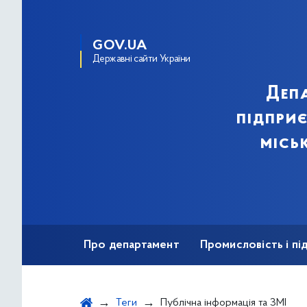
GOV.UA
Державні сайти України
Деп
підпри
місь
Про департамент
Промисловість і п
Ярмаркова діяльність
Безбар'єрність
Теги
Публічна інформація та ЗМІ