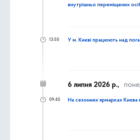
внутрішньо переміщених осіб
У м. Києві працюють над пога
13:50
6 липня 2026 р.,
поне
На сезонних ярмарках Києва 
09:45