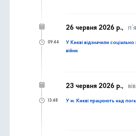
26 червня 2026 р.,
п’
У Києві відзначили соціально 
09:44
війни
23 червня 2026 р.,
ві
У м. Києві працюють над пога
13:48