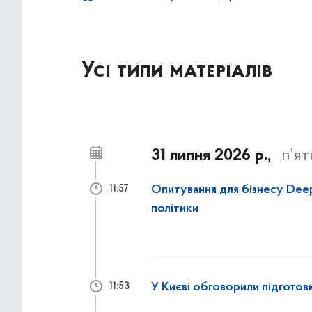
Усі типи матеріалів
31 липня 2026 р.,
п’я
Опитування для бізнесу Dee
11:57
політики
У Києві обговорили підгото
11:53