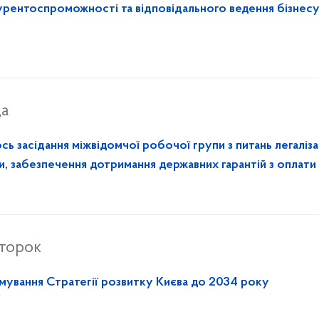
ентоспроможності та відповідального ведення бізнес
да
ь засідання міжвідомчої робочої групи з питань легаліза
ти, забезпечення дотримання державних гарантій з оплати
второк
мування Стратегії розвитку Києва до 2034 року