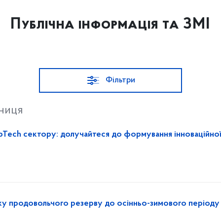
Публічна інформація та ЗМІ
Фільтри
тниця
pTech сектору: долучайтеся до формування інноваційно
вку продовольчого резерву до осінньо-зимового періоду