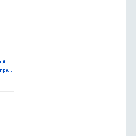
у
ції
 праці