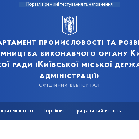
Портал в режимі тестування та наповнення
артамент промисловості та розв
ємництва виконавчого органу Ки
кої ради (Київської міської держ
адміністрації)
офіційний вебпортал
ідприємництво
Торгівля
Праця та зайнятість
Для ЗМІ