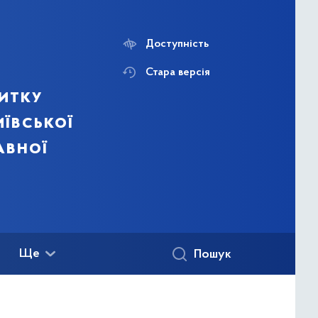
Доступність
Стара версія
итку
ївської
авної
Ще
Пошук