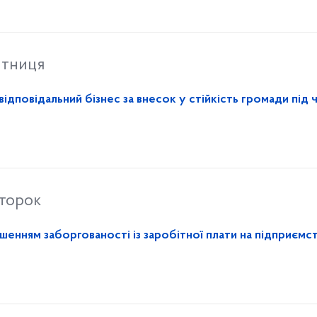
ятниця
відповідальний бізнес за внесок у стійкість громади під 
второк
шенням заборгованості із заробітної плати на підприємс