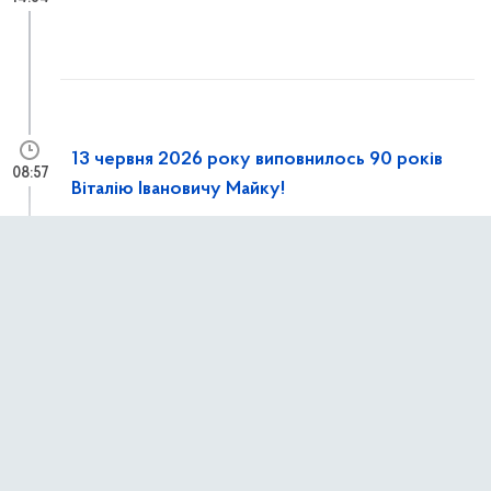
13 червня 2026 року виповнилось 90 років
08:57
Віталію Івановичу Майку!
12 червня 2026 р.,
п’ятниця
Конференція «Europe–Poland–Ukraine:
13:15
Cooperate Together’26»