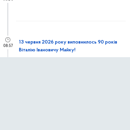
13 червня 2026 року виповнилось 90 років
08:57
Віталію Івановичу Майку!
12 червня 2026 р.,
п’ятниця
Конференція «Europe–Poland–Ukraine:
13:15
Cooperate Together’26»