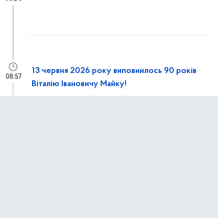
13 червня 2026 року виповнилось 90 років
08:57
Віталію Івановичу Майку!
12 червня 2026 р.,
п’ятниця
Конференція «Europe–Poland–Ukraine:
13:15
Cooperate Together’26»