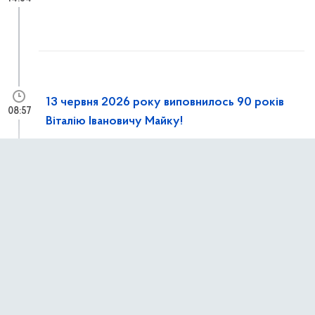
13 червня 2026 року виповнилось 90 років
08:57
Віталію Івановичу Майку!
12 червня 2026 р.,
п’ятниця
Конференція «Europe–Poland–Ukraine:
13:15
Cooperate Together’26»