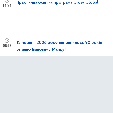
Практична освітня програма Grow Global
14:54
13 червня 2026 року виповнилось 90 років
08:57
Віталію Івановичу Майку!
12 червня 2026 р.,
п’ятниця
Конференція «Europe–Poland–Ukraine:
13:15
Cooperate Together’26»