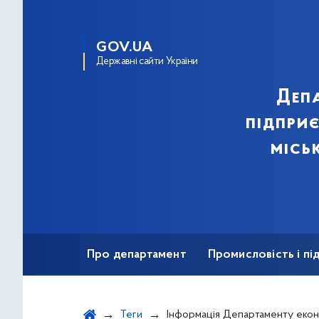
GOV.UA
Державні сайти України
Деп
підпри
місь
Про департамент
Промисловість і п
Ярмаркова діяльність
Безбар'єрність
Теги
Інформація Департаменту економіки та 