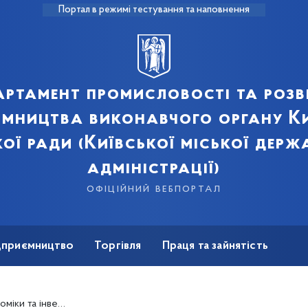
Портал в режимі тестування та наповнення
артамент промисловості та розв
ємництва виконавчого органу Ки
кої ради (Київської міської держ
адміністрації)
офіційний вебпортал
ідприємництво
Торгівля
Праця та зайнятість
Для ЗМІ
інвестицій КМДА