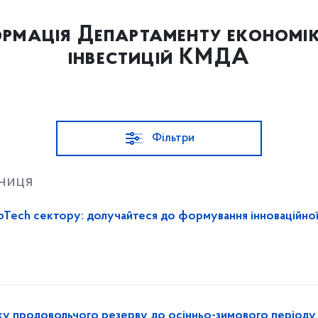
ормація Департаменту економік
інвестицій КМДА
Фільтри
тниця
pTech сектору: долучайтеся до формування інноваційно
вку продовольчого резерву до осінньо-зимового періоду