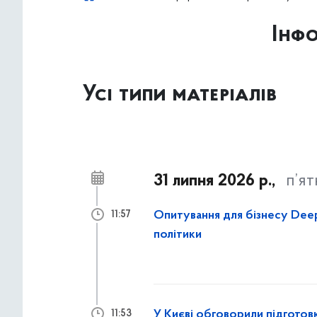
Інф
Усі типи матеріалів
31 липня 2026 р.,
п’я
Опитування для бізнесу Dee
11:57
політики
У Києві обговорили підгото
11:53