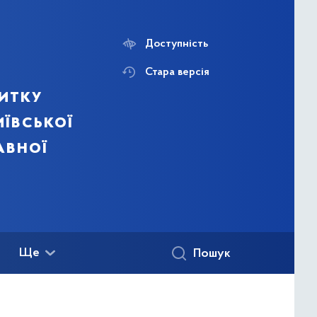
Доступність
Стара версія
итку
ївської
авної
Ще
Пошук