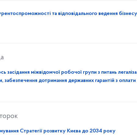
ентоспроможності та відповідального ведення бізнес
да
ь засідання міжвідомчої робочої групи з питань легаліза
ти, забезпечення дотримання державних гарантій з оплати
второк
мування Стратегії розвитку Києва до 2034 року