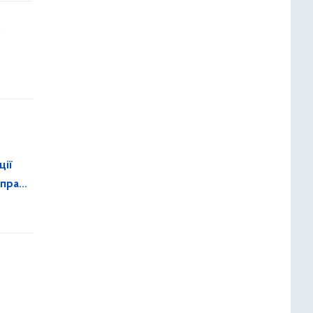
у
ції
 праці