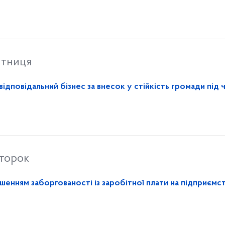
ятниця
відповідальний бізнес за внесок у стійкість громади під 
второк
шенням заборгованості із заробітної плати на підприємс