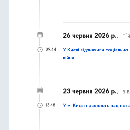
26 червня 2026 р.,
п’
У Києві відзначили соціально 
09:44
війни
23 червня 2026 р.,
ві
У м. Києві працюють над пога
13:48