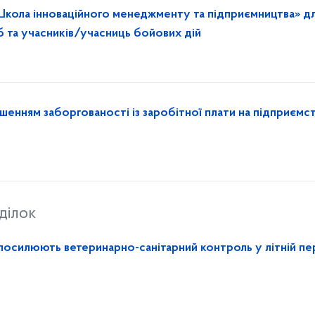
«Школа інноваційного менеджменту та підприємництва» д
 та учасників/учасниць бойових дій
шенням заборгованості із заробітної плати на підприємс
ділок
посилюють ветеринарно-санітарний контроль у літній пе