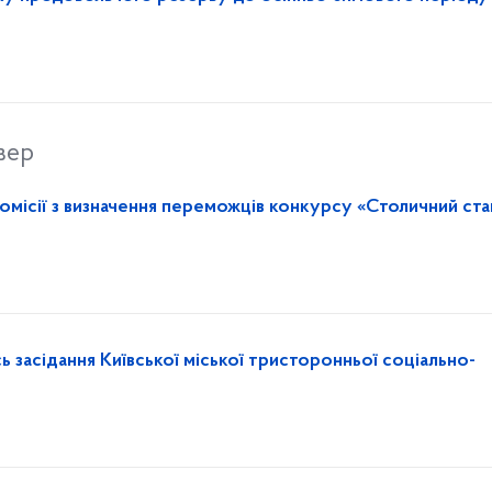
вер
комісії з визначення переможців конкурсу «Столичний ст
иївської міської тристоронньої соціально-