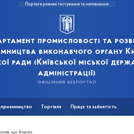
Портал в режимі тестування та наповнення
артамент промисловості та розв
ємництва виконавчого органу Ки
кої ради (Київської міської держ
адміністрації)
офіційний вебпортал
ідприємництво
Торгівля
Праця та зайнятість
Для ЗМІ
що боронять Україну!