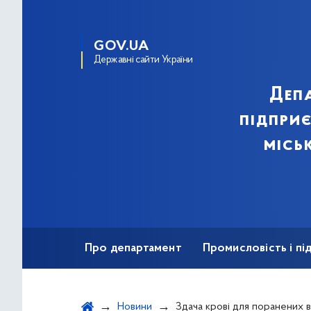
GOV.UA
Державні сайти України
Деп
підпри
місь
Про департамент
Промисловість і п
Ярмаркова діяльність
Безбар'єрність
Новини
Здача крові для поранених воїнів, 