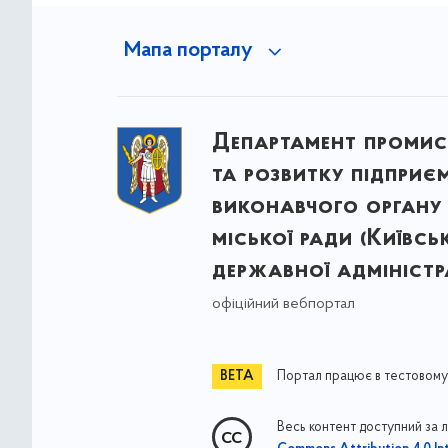
Мапа порталу
Департамент промис
та розвитку підприє
виконавчого органу 
міської ради (Київсь
державної адміністра
офіційний вебпортал
Портал працює в тестовому
Весь контент доступний за 