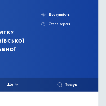
Доступність
Стара версія
итку
ївської
авної
Ще
Пошук