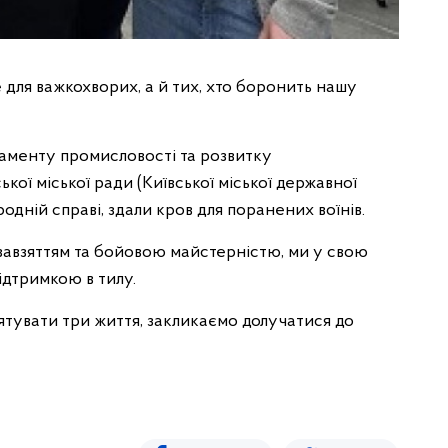
 для важкохворих, а й тих, хто боронить нашу
таменту промисловості та розвитку
кої міської ради (Київської міської державної
родній справі, здали кров для поранених воїнів.
 завзяттям та бойовою майстерністю, ми у свою
ідтримкою в тилу.
ятувати три життя, закликаємо долучатися до