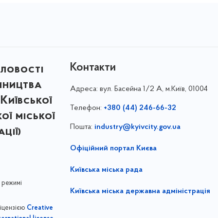
Контакти
ловості
мництва
Адреса:
вул. Басейна 1/⁠2 А, м.Київ, 01004
Київської
Телефон:
+380 (44) 246-66-32
кої міської
Пошта:
industry@kyivcity.gov.ua
ції)
Офіційний портал Києва
Київська міська рада
 режимі
Київська міська державна адміністрація
ліцензією
Creative