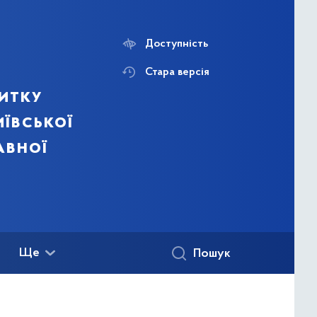
Доступність
Стара версія
итку
ївської
авної
Ще
Пошук