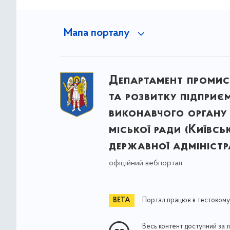
Мапа порталу
Департамент промис
та розвитку підприє
виконавчого органу 
міської ради (Київсь
державної адміністра
офіційний вебпортал
Портал працює в тестовому
Весь контент доступний за 