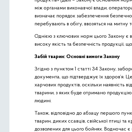
продуктів» (далі – Закон) є основним но
між органами виконавчої влади, оператор
визначає порядок забезпечення безпечнос
перебувають в обігу, ввозяться на митну т
Однією з ключових норм цього Закону є в
високу якість та безпечність продукції, щ
Забій тварин: Основні вимоги Закону
Згідно з пунктом 1 статті 34 Закону, забо
документа, що підтверджує їх здоров’я. 
харчових продуктів, оскільки наявність в
тварини, з яких буде отримано продукцію
людині.
Також, відповідно до абзацу першого пункт
тварин, диких ссавців, свійської птиці та
дозволених для цього бойнях. Водночас є 