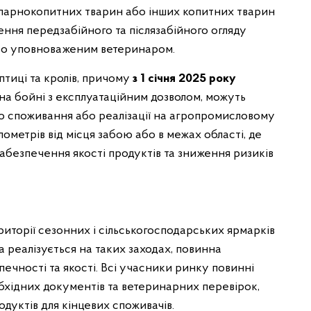
х парнокопитних тварин або інших копитних тварин
ння передзабійного та післязабійного огляду
бо уповноваженим ветеринаром.
птиці та кролів, причому
з 1 січня 2025 року
 на бойні з експлуатаційним дозволом, можуть
о споживання або реалізації на агропромисловому
ометрів від місця забою або в межах області, де
абезпечення якості продуктів та зниження ризиків
торії сезонних і сільськогосподарських ярмарків
ка реалізується на таких заходах, повинна
ечності та якості. Всі учасники ринку повинні
бхідних документів та ветеринарних перевірок,
дуктів для кінцевих споживачів.