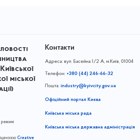
Контакти
ловості
мництва
Адреса:
вул. Басейна 1/⁠2 А, м.Київ, 01004
Київської
Телефон:
+380 (44) 246-66-32
кої міської
Пошта:
industry@kyivcity.gov.ua
ції)
Офіційний портал Києва
Київська міська рада
 режимі
Київська міська державна адміністрація
ліцензією
Creative