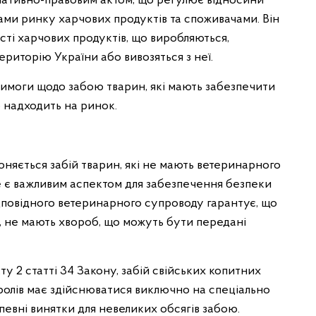
рмативно-правовим актом, що регулює відносини
ами ринку харчових продуктів та споживачами. Він
ті харчових продуктів, що виробляються,
ериторію України або вивозяться з неї.
имоги щодо забою тварин, які мають забезпечити
о надходить на ринок.
роняється забій тварин, які не мають ветеринарного
Це є важливим аспектом для забезпечення безпеки
ідповідного ветеринарного супроводу гарантує, що
, не мають хвороб, що можуть бути передані
у 2 статті 34 Закону, забій свійських копитних
 кролів має здійснюватися виключно на спеціально
певні винятки для невеликих обсягів забою.