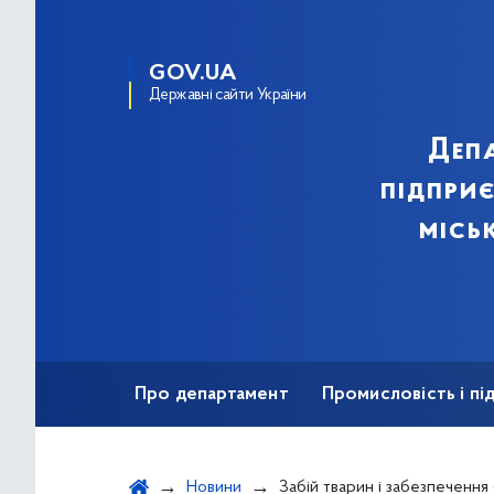
GOV.UA
Державні сайти України
Деп
підпри
місь
Про департамент
Промисловість і п
Ярмаркова діяльність
Безбар'єрність
Новини
Забій тварин і забезпечення безпечності харчових продуктів: Зміни