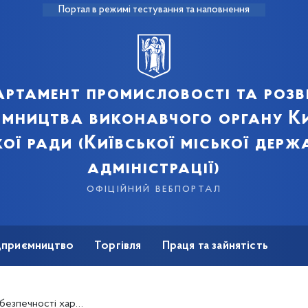
Портал в режимі тестування та наповнення
артамент промисловості та розв
ємництва виконавчого органу Ки
кої ради (Київської міської держ
адміністрації)
офіційний вебпортал
ідприємництво
Торгівля
Праця та зайнятість
Для ЗМІ
 в законодавстві з 01 січня 2025 року!