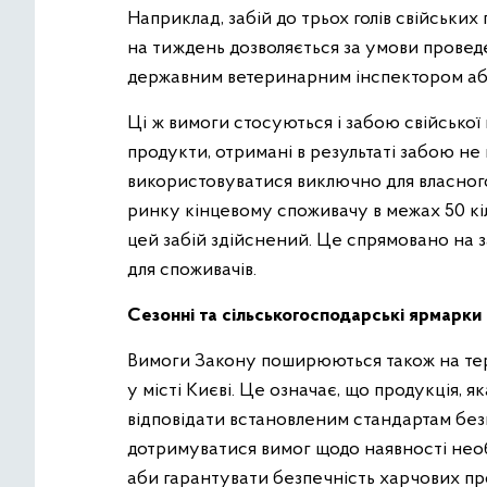
Наприклад, забій до трьох голів свійськи
на тиждень дозволяється за умови проведе
державним ветеринарним інспектором а
Ці ж вимоги стосуються і забою свійської 
продукти, отримані в результаті забою не
використовуватися виключно для власног
ринку кінцевому споживачу в межах 50 кіл
цей забій здійснений. Це спрямовано на з
для споживачів.
Сезонні та сільськогосподарські ярмарки
Вимоги Закону поширюються також на тери
у місті Києві. Це означає, що продукція, я
відповідати встановленим стандартам безп
дотримуватися вимог щодо наявності нео
аби гарантувати безпечність харчових про