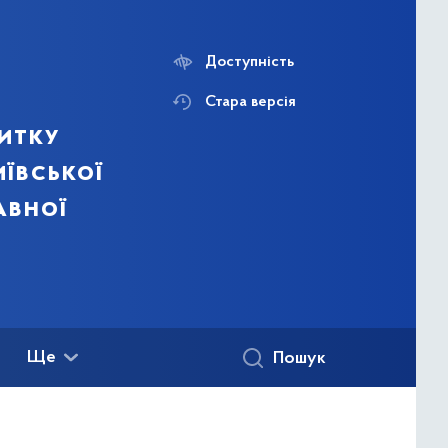
Доступність
Стара версія
итку
ївської
авної
Ще
Пошук