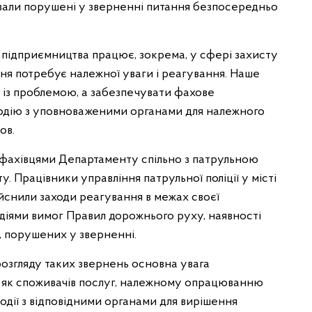
вали порушені у зверненні питання безпосередньо
 підприємництва працює, зокрема, у сфері захисту
ння потребує належної уваги і реагування. Наше
 із проблемою, а забезпечувати фахове
одію з уповноваженими органами для належного
ков.
фахівцями Департаменту спільно з патрульною
. Працівники управління патрульної поліції у місті
ійснили заходи реагування в межах своєї
діями вимог Правил дорожнього руху, наявності
, порушених у зверненні.
розгляду таких звернень основна увага
н як споживачів послуг, належному опрацюванню
модії з відповідними органами для вирішення