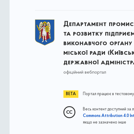
Департамент промис
та розвитку підприє
виконавчого органу 
міської ради (Київсь
державної адміністра
офіційний вебпортал
Портал працює в тестовому
Весь контент доступний за 
Commons Attribution 4.0 Int
якщо не зазначено інше