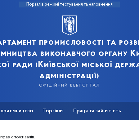
Портал в режимі тестування та наповнення
артамент промисловості та розв
ємництва виконавчого органу Ки
кої ради (Київської міської держ
адміністрації)
офіційний вебпортал
ідприємництво
Торгівля
Праця та зайнятість
Для ЗМІ
чів у сфері перевезень