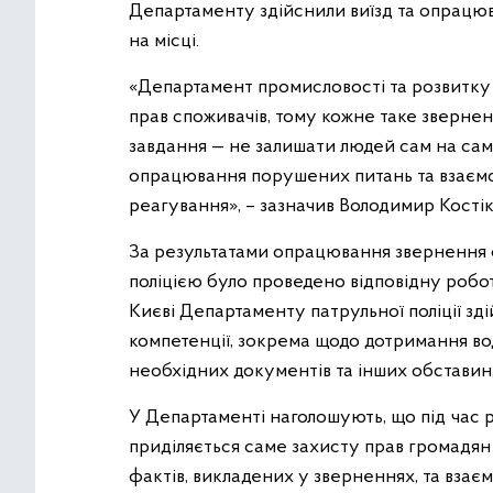
Департаменту здійснили виїзд та опрацю
на місці.
«Департамент промисловості та розвитку
прав споживачів, тому кожне таке зверне
завдання — не залишати людей сам на сам
опрацювання порушених питань та взаєм
реагування», – зазначив Володимир Кості
За результатами опрацювання звернення 
поліцією було проведено відповідну роботу
Києві Департаменту патрульної поліції зд
компетенції, зокрема щодо дотримання во
необхідних документів та інших обставин
У Департаменті наголошують, що під час 
приділяється саме захисту прав громадя
фактів, викладених у зверненнях, та взає