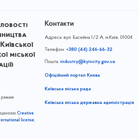
Контакти
ловості
мництва
Адреса:
вул. Басейна 1/⁠2 А, м.Київ, 01004
Київської
Телефон:
+380 (44) 246-66-32
кої міської
Пошта:
industry@kyivcity.gov.ua
ції)
Офіційний портал Києва
Київська міська рада
 режимі
Київська міська державна адміністрація
ліцензією
Creative
,
ernational license