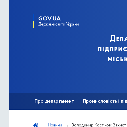
GOV.UA
Державні сайти України
Деп
підпри
місь
Про департамент
Промисловість і п
Ярмаркова діяльність
Безбар'єрність
Новини
Володимир Костіков: Захист прав спожива