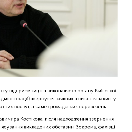
тку підприємництва виконавчого органу Київської
адміністрації) звернувся заявник з питання захисту
ртних послуг, а саме громадських перевезень.
димира Костікова, після надходження звернення
з’ясування викладених обставин. Зокрема, фахівці