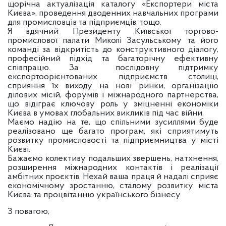
щорічна актуалізація каталогу «Експортери міста
Києва», проведення дводенних навчальних програми
для промисловців та підприємців, тощо.
Я вдячний Президенту Київської торгово-
промислової палати Миколі Засульському та його
команді за відкритість до конструктивного діалогу,
професійний підхід та багаторічну ефективну
співпрацю. За послідовну підтримку
експортоорієнтованих підприємств столиці,
сприяння їх виходу на нові ринки, організацію
ділових місій, форумів і міжнародного партнерства,
що відіграє ключову роль у зміцненні економіки
Києва в умовах глобальних викликів під час війни.
Маємо надію на те, що спільними зусиллями буде
реалізовано ще багато програм, які сприятимуть
розвитку промисловості та підприємництва у місті
Києві.
Бажаємо колективу подальших звершень, натхнення,
розширення міжнародних контактів і реалізації
амбітних проєктів. Нехай ваша праця й надалі сприяє
економічному зростанню, сталому розвитку міста
Києва та процвітанню українського бізнесу.
З повагою,