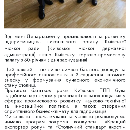
Від імені Департаменту промисловості та розвитку
підприємництва виконавчого органу Київської
міської ради (Київської міської державної
адміністрації) вітаю Київську торгово-промислову
палату з 30-річчям з дня заснування!
Цей ювілей — не лише символ багатого досвіду та
професійного становлення, а й свідчення вагомого
внеску у формування сучасного економічного
стану столиці.
Протягом багатьох років Київська ТПП була
надійним партнером у реалізації спільних ініціатив у
сферах промислового розвитку, науково-технічної
та інноваційної політики, а також створення
сприятливого бізнес-клімату для підприємців.
Ми спільно започаткували та успішно реалізовуємо
чимало програм зокрема: конкурси «Кращий
експортер року» та «Столичний стандарт якості»,