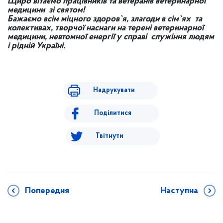
Щиро вітаємо працівників та ветеранів ветеринарної
медицини зі святом!
Бажаємо всім міцного здоров`я, злагоди в сім`ях та
колективах, творчої наснаги на терені ветеринарної
медицини, невтомної енергії у справі служіння людям
і рідній Україні.
Надрукувати
Поділитися
Твітнути
Попередня
Наступна