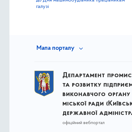
до Дня машинобудівника працівникам
галузі
Мапа порталу
Департамент промис
та розвитку підприє
виконавчого органу 
міської ради (Київсь
державної адміністра
офіційний вебпортал