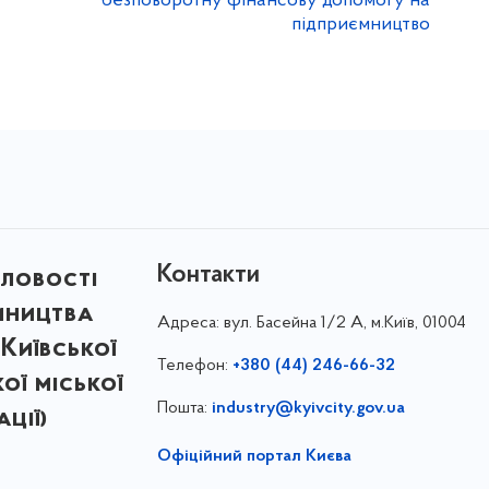
безповоротну фінансову допомогу на
підприємництво
Контакти
ловості
мництва
Адреса:
вул. Басейна 1/⁠2 А, м.Київ, 01004
Київської
Телефон:
+380 (44) 246-66-32
кої міської
Пошта:
industry@kyivcity.gov.ua
ції)
Офіційний портал Києва