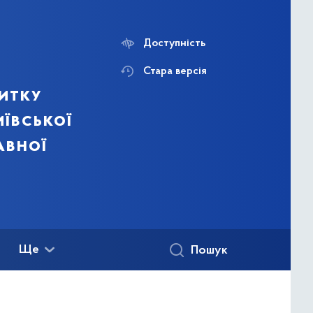
Доступність
Стара версія
итку
ївської
авної
Ще
Пошук