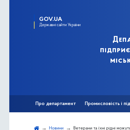
GOV.UA
Державні сайти України
Деп
підпри
місь
Про департамент
Промисловість і п
Ярмаркова діяльність
Безбар'єрність
Новини
Ветерани та їхні рідні можуть отримати 2