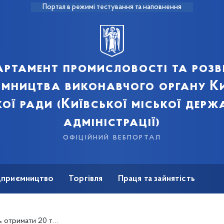
Портал в режимі тестування та наповнення
артамент промисловості та розв
ємництва виконавчого органу Ки
кої ради (Київської міської держ
адміністрації)
офіційний вебпортал
ідприємництво
Торгівля
Праця та зайнятість
Для ЗМІ
0 тисяч на свій бізнес