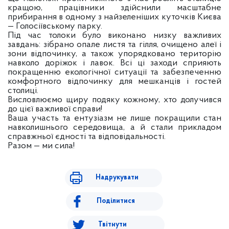
кращою, працівники здійснили масштабне
прибирання в одному з найзеленіших куточків Києва
— Голосіївському парку.
Під час толоки було виконано низку важливих
завдань: зібрано опале листя та гілля, очищено алеї і
зони відпочинку, а також упорядковано територію
навколо доріжок і лавок. Всі ці заходи сприяють
покращенню екологічної ситуації та забезпеченню
комфортного відпочинку для мешканців і гостей
столиці.
Висловлюємо щиру подяку кожному, хто долучився
до цієї важливої справи!
Ваша участь та ентузіазм не лише покращили стан
навколишнього середовища, а й стали прикладом
справжньої єдності та відповідальності.
Разом — ми сила!
Надрукувати
Поділитися
Твітнути