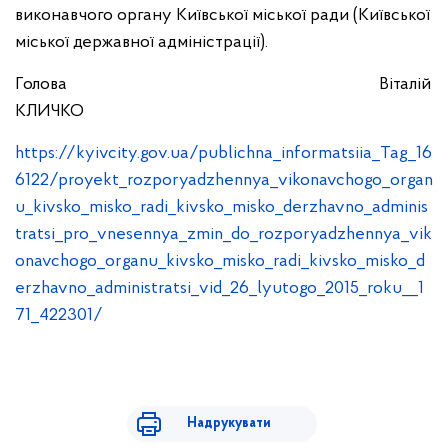
виконавчого органу Київської міської ради (Київської
міської державної адміністрації).
Голова Віталій
КЛИЧКО
https://kyivcity.gov.ua/publichna_informatsiia_Tag_16
6122/proyekt_rozporyadzhennya_vikonavchogo_organ
u_kivsko_misko_radi_kivsko_misko_derzhavno_adminis
tratsi_pro_vnesennya_zmin_do_rozporyadzhennya_vik
onavchogo_organu_kivsko_misko_radi_kivsko_misko_d
erzhavno_administratsi_vid_26_lyutogo_2015_roku__1
71_422301/
Надрукувати