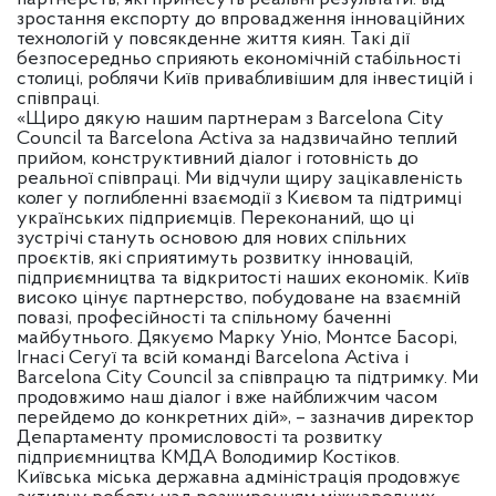
зростання експорту до впровадження інноваційних
технологій у повсякденне життя киян. Такі дії
безпосередньо сприяють економічній стабільності
столиці, роблячи Київ привабливішим для інвестицій і
співпраці.
«Щиро дякую нашим партнерам з Barcelona City
Council та Barcelona Activa за надзвичайно теплий
прийом, конструктивний діалог і готовність до
реальної співпраці. Ми відчули щиру зацікавленість
колег у поглибленні взаємодії з Києвом та підтримці
українських підприємців. Переконаний, що ці
зустрічі стануть основою для нових спільних
проєктів, які сприятимуть розвитку інновацій,
підприємництва та відкритості наших економік. Київ
високо цінує партнерство, побудоване на взаємній
повазі, професійності та спільному баченні
майбутнього. Дякуємо Марку Уніо, Монтсе Басорі,
Ігнасі Сегуї та всій команді Barcelona Activa і
Barcelona City Council за співпрацю та підтримку. Ми
продовжимо наш діалог і вже найближчим часом
перейдемо до конкретних дій», – зазначив директор
Департаменту промисловості та розвитку
підприємництва КМДА Володимир Костіков.
Київська міська державна адміністрація продовжує