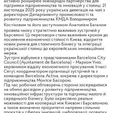
активно розширює міжнародні партнерства для
підтримки підприємництва та інновацій у столиці. 21
листопада 2025 року українська делегація на чолі з
директором Департаменту промисловості та
розвитку підприємництва КМДА Володимиром
Костіковим та його заступником
Анатолієм Баганом
провела низку стратегічно важливих зустрічей у
Барселоні. Ці переговори стали важливим кроком до
посилення економічної стійкості Києва, відкриття
нових ринків для столичного бізнесу та інтеграції
української столиці до європейських інноваційних
мереж.
Зустрічі відбулися з представниками Barcelona City
Council (Ajuntament de Barcelona) – Марком Уніо,
керівником відділу економічного просування, Ігнасі
Сегуї, координатором організації зустрічей та з
командою Barcelona Activa, зокрема з директором з
підприємництва Монтсе Басорою.
Під час робочих обговорень сторони зосередилися
на обміні досвідом у розвитку підприємництва,
інноваційної інфраструктури та підтримці малого й
середнього бізнесу. Було окреслено реальні
можливості для кооперації між Києвом і Барселоною,
а також визначено пріоритетні напрями спільних
проєктів у сферах інновацій, цифровізації, розвитку