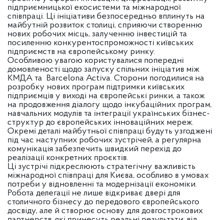
підприємницької екосистеми та міжнародної
співпраці. Ці ініціативи безпосередньо вплинуть на
майбутній розвиток столиці, сприяючи створенню
нових робочих місць, залученню інвестицій та
посиленню конкурентоспроможності київських
підприємств на європейському ринку.
Особливою увагою користувалися попередні
домовленості щодо запуску спільних ініціатив між
КМДА та Barcelona Activa. Сторони погодилися на
розробку нових програм підтримки київських
підприємців у виході на європейські ринки, а також
на продовження діалогу щодо інкубаційних програм,
навчальних модулів та інтеграції українських бізнес-
структур до європейських інноваційних мереж.
Окремі деталі майбутньої співпраці будуть узгоджені
під час наступних робочих зустрічей, а регулярна
комунікація забезпечить швидкий перехід до
реалізації конкретних проєктів.
Ці зустрічі підкреслюють стратегічну важливість
міжнародної співпраці для Києва, особливо в умовах
потреби у відновленні та модернізації економіки.
Робота делегації не лише відкриває двері для
столичного бізнесу до передового європейського
досвіду, але й створює основу для довгострокових
партнерств, які принесуть реальні результати: від