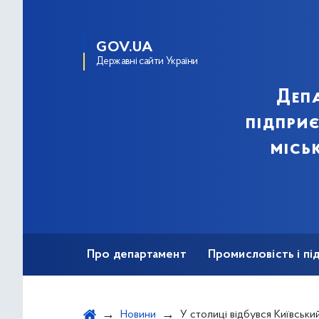
GOV.UA
Державні сайти України
Деп
підпри
місь
Про департамент
Промисловість і п
Ярмаркова діяльність
Безбар'єрність
Новини
У столиці відбувся Київський Форум рівних прав і можливос