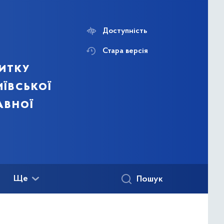
Доступність
Стара версія
итку
ївської
авної
Ще
Пошук