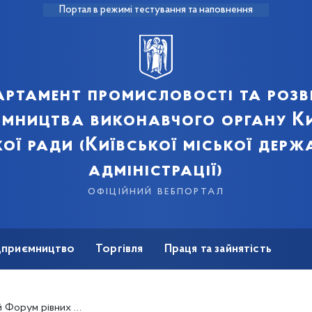
Портал в режимі тестування та наповнення
артамент промисловості та розв
ємництва виконавчого органу Ки
кої ради (Київської міської держ
адміністрації)
офіційний вебпортал
ідприємництво
Торгівля
Праця та зайнятість
Для ЗМІ
тей &quot;Сила у рівності!&quot;