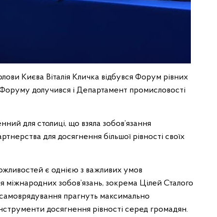
 голови Києва Віталія Кличка відбувся Форум рівних
До Форуму долучився і Департамент промисловості
ний для столиці, що взяла зобов’язання
ртнерства для досягнення більшої рівності своїх
ожливостей є однією з важливих умов
ня міжнародних зобов’язань, зокрема Цілей Сталого
о самоврядування прагнуть максимально
нструменти досягнення рівності серед громадян.