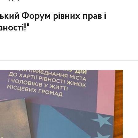
ський Форум рівних прав і
ності!"