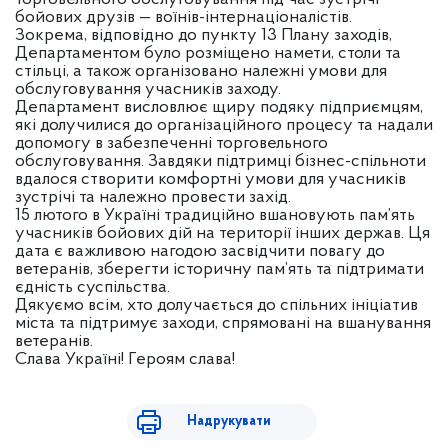
бойових друзів — воїнів-інтернаціоналістів.
Зокрема, відповідно до пункту 13 Плану заходів,
Департаментом було розміщено намети, столи та
стільці, а також організовано належні умови для
обслуговування учасників заходу.
Департамент висловлює щиру подяку підприємцям,
які долучилися до організаційного процесу та надали
допомогу в забезпеченні торговельного
обслуговування. Завдяки підтримці бізнес-спільноти
вдалося створити комфортні умови для учасників
зустрічі та належно провести захід.
15 лютого в Україні традиційно вшановують пам’ять
учасників бойових дій на території інших держав. Ця
дата є важливою нагодою засвідчити повагу до
ветеранів, зберегти історичну пам’ять та підтримати
єдність суспільства.
Дякуємо всім, хто долучається до спільних ініціатив
міста та підтримує заходи, спрямовані на вшанування
ветеранів.
Слава Україні! Героям слава!
Надрукувати