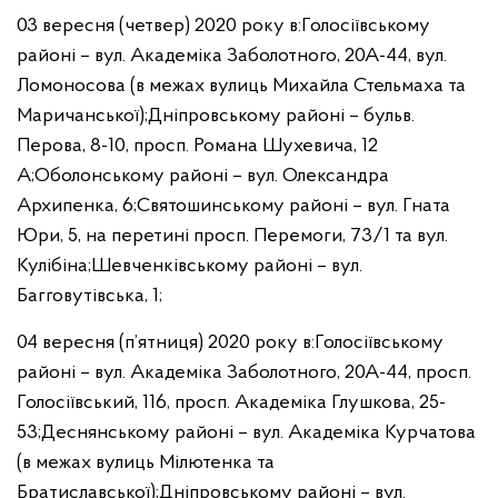
03 вересня (четвер) 2020 року в:
Голосіївському
районі – вул. Академіка Заболотного, 20А-44, вул.
Ломоносова (в межах вулиць Михайла Стельмаха та
Маричанської);
Дніпровському районі – бульв.
Перова, 8-10, просп. Романа Шухевича, 12
А;
Оболонському районі – вул. Олександра
Архипенка, 6;
Святошинському районі – вул. Гната
Юри, 5, на перетині просп. Перемоги, 73/1 та вул.
Кулібіна;
Шевченківському районі – вул.
Багговутівська, 1;
04 вересня (п’ятниця) 2020 року в:
Голосіївському
районі – вул. Академіка Заболотного, 20А-44, просп.
Голосіївський, 116, просп. Академіка Глушкова, 25-
53;
Деснянському районі – вул. Академіка Курчатова
(в межах вулиць Мілютенка та
Братиславської);
Дніпровському районі – вул.