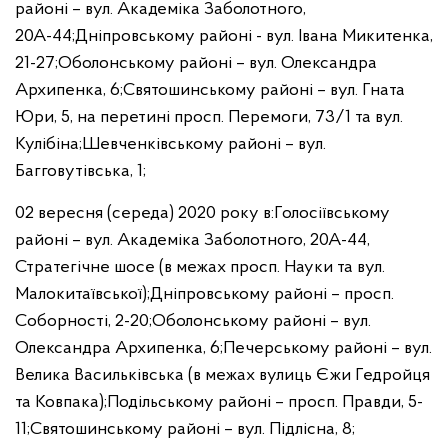
районі – вул. Академіка Заболотного,
20А-44;
Дніпровському районі - вул. Івана Микитенка,
21-27;
Оболонському районі – вул. Олександра
Архипенка, 6;
Святошинському районі – вул. Гната
Юри, 5, на перетині просп. Перемоги, 73/1 та вул.
Кулібіна;
Шевченківському районі – вул.
Багговутівська, 1;
02 вересня (середа) 2020 року в:
Голосіївському
районі – вул. Академіка Заболотного, 20А-44,
Стратегічне шосе (в межах просп. Науки та вул.
Малокитаївської);
Дніпровському районі – просп.
Соборності, 2-20;
Оболонському районі – вул.
Олександра Архипенка, 6;
Печерському районі – вул.
Велика Васильківська (в межах вулиць Єжи Гедройця
та Ковпака);
Подільському районі – просп. Правди, 5-
11;
Святошинському районі – вул. Підлісна, 8;