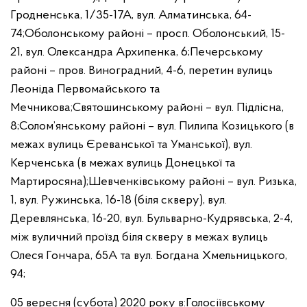
Гродненська, 1/35-17А, вул. Алматинська, 64-
74;
Оболонському районі – просп. Оболонський, 15-
21, вул. Олександра Архипенка, 6;
Печерському
районі – пров. Виноградний, 4-6, перетин вулиць
Леоніда Первомайського та
Мечникова;
Святошинському районі – вул. Підлісна,
8;
Солом’янському районі – вул. Пилипа Козицького (в
межах вулиць Єреванської та Уманської), вул.
Керченська (в межах вулиць Донецької та
Мартиросяна);
Шевченківському районі – вул. Ризька,
1, вул. Ружинська, 16-18 (біля скверу), вул.
Деревлянська, 16-20, вул. Бульварно-Кудрявська, 2-4,
між вуличний проїзд біля скверу в межах вулиць
Олеся Гончара, 65А та вул. Богдана Хмельницького,
94;
05 вересня (субота) 2020 року в:
Голосіївському