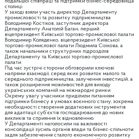
подальшої співпраці та підтримки бізнес-середовища
столиці.
У заході взяли участь директор Департаменту
промисловості та розвитку підприємництва
Володимир Костіков, заступник директора
Департаменту Анатолій Баган, перший
віцепрезидент Київської торгово-промислової палати
Володимир Коляденко, віцепрезидент Київської
торгово-промислової палати Людмила Сізікова, а
також начальники структурних підрозділів
Департаменту та Київської торгово-промислової
палати.
Під час зустрічі сторони обговорили ключові
напрями взаємодії, серед яких розвиток малого та
середнього підприємництва, залучення інвестицій, а
також розширення можливостей для виходу
українських компаній на міжнародні ринки.
Окрему увагу учасники приділили питанням
підтримки бізнесу в умовах воєнного стану, зокрема
необхідності створення додаткових інструментів
для адаптації суб’єктів господарювання до нових
викликів та сприяння їх відновленню.
У Департаменті наголосили на важливості
консолідації зусиль органів влади та бізнес-спільноти
задля забезпечення сталого економічного розвитку