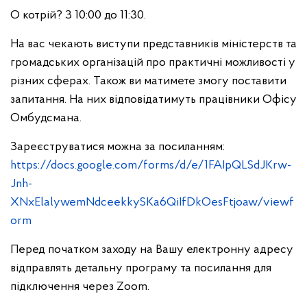
О котрій? З 10:00 до 11:30.
На вас чекають виступи представників міністерств та
громадських організацій про практичні можливості у
різних сферах. Також ви матимете змогу поставити
запитання. На них відповідатимуть працівники Офісу
Омбудсмана.
Зареєструватися можна за посиланням:
https://docs.google.com/forms/d/e/1FAIpQLSdJKrw-
Jnh-
XNxElalywemNdceekkySKa6QiIfDkOesFtjoaw/viewf
orm
Перед початком заходу на Вашу електронну адресу
відправлять детальну програму та посилання для
підключення через Zoom.