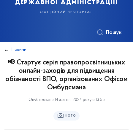
державної адміністрації)
офіційний вебпортал
Пошук
Новини
📢 Стартує серія правопросвітницьких
онлайн-заходів для підвищення
обізнаності ВПО, організованих Офісом
Омбудсмана
Опубліковано 14 жовтня 2024 року о 13:55
ФОТО