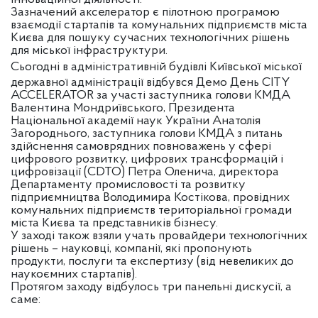
Зазначений акселератор є пілотною програмою
взаємодії стартапів та комунальних підприємств міста
Києва для пошуку сучасних технологічних рішень
для міської інфраструктури.
Сьогодні в адміністративній будівлі Київської міської
державної адміністрації відбувся Демо День CITY
ACCELERATOR за участі заступника голови КМДА
Валентина Мондриївського, Президента
Національної академії наук України Анатолія
Загороднього, заступника голови КМДА з питань
здійснення самоврядних повноважень у сфері
цифрового розвитку, цифрових трансформацій і
цифровізації (CDTO) Петра Оленича, директора
Департаменту промисловості та розвитку
підприємництва Володимира Костікова, провідних
комунальних підприємств територіальної громади
міста Києва та представників бізнесу.
У заході також взяли учать провайдери технологічних
рішень – науковці, компанії, які пропонують
продукти, послуги та експертизу (від невеликих до
наукоємних стартапів).
Протягом заходу відбулось три панельні дискусії, а
саме: