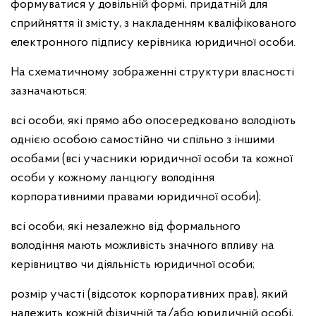
формуватися у довільній формі, придатній для
сприйняття iї змісту, з накладенням кваліфікованого
електронного підпису керівника юридичної особи.
На схематичному зображенні структури власності
зазначаються:
всі особи, які прямо або опосередковано володіють
однією особою самостійно чи спільно з іншими
особами (всі учасники юридичної особи та кожної
особи у кожному ланцюгу володіння
корпоративними правами юридичної особи);
всі особи, які незалежно від формального
володіння мають можливість значного впливу на
керівництво чи діяльність юридичної особи;
розмір участі (відсоток корпоративних прав), який
належить кожній фізичній та/або юридичній особі,