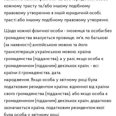
кожному трасту та/або іншому подібному
правовому утворенню в іншій юридичній особі,
трасті або іншому подібному правовому утворенні.
Щодо кожної фізичної особи - іноземця та особи без
громадянства вказується прізвище, ім'я, по батькові
(за наявності) англійською мовою та його
транслітерація українською мовою, країна
громадянства (підданства), а у разі, якщо особа є
громадянином (підданим) декількох країн, - всі
країни iї громадянства, дата
народження. Якщо особа у звітному році була
податковим резидентом країни, відмінної від країни
свого громадянства (підданства), aбo якщо особа є
громадянином (підданим) декількох країн, додатково
зазначається країна, податковим резидентом якої
була особа у звітному році.