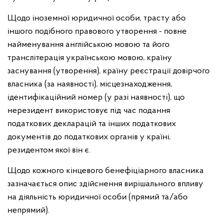
Щодо іноземної юридичної особи, трасту або
іншого подібного правового утворення - повне
найменування англійською мовою та його
транслітерація українською мовою, країну
заснування (утворення), країну реєстрації довірчого
власника (за наявності), місцезнаходження,
ідентифікаційний номер (у разі наявності), що
нерезидент використовує під час подання
податкових декларацій та інших податкових
документів до податкових органів у країні,
резидентом якої він є.
Щодо кожного кінцевого бенефіціарного власника
зазначається опис здійснення вирішального впливу
на діяльність юридичної особи (прямий та/або
непрямий).