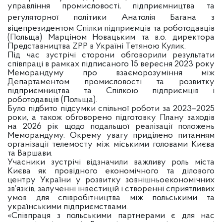
управління промисловості, підприємництва та
регуляторної політики Анатолія Багана
з
віцепрезидентом Спілки підприємців та роботодавців
(Польща) Марціном Новацьким та в.о. директора
Представництва ZPP в Україні Тетяною Кулик.
Під час зустрічі сторони обговорили результати
співпраці в рамках підписаного 15 вересня 2023 року
Меморандуму про взаєморозуміння між
Департаментом промисловості та розвитку
підприємництва та Спілкою підприємців і
роботодавців (Польща).
Було підбито підсумки спільної роботи за 2023–2025
роки, а також обговорено підготовку Плану заходів
на 2026 рік щодо подальшої реалізації положень
Меморандуму. Окрему увагу приділено питанням
організації телемосту між міськими головами Києва
та Варшави.
Учасники зустрічі відзначили важливу роль міста
Києва як провідного економічного та ділового
центру України у розвитку зовнішньоекономічних
зв’язків, залученні інвестицій і створенні сприятливих
умов для співробітництва між польськими та
українськими підприємствами.
«Співпраця з польськими партнерами є для нас