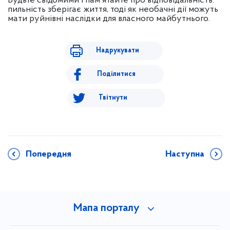
Будьте свідомими і пам'ятайте про відповідальність:
пильність зберігає життя, тоді як необачні дії можуть
мати руйнівні наслідки для власного майбутнього.
Надрукувати
Поділитися
Твітнути
Попередня
Наступна
Мапа порталу