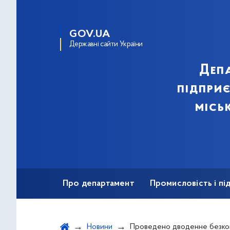
GOV.UA
Державні сайти України
Деп
підпри
місь
Про департамент
Промисловість і п
Ярмаркова діяльність
Безбар'єрність
Новини
Проведено дводенне безкоштовне навчання для підприємців на тему "Експорт та