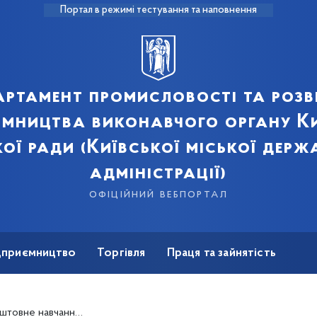
Портал в режимі тестування та наповнення
артамент промисловості та розв
ємництва виконавчого органу Ки
кої ради (Київської міської держ
адміністрації)
офіційний вебпортал
ідприємництво
Торгівля
Праця та зайнятість
Для ЗМІ
 фінансові інструменти підтримки бізнесу"