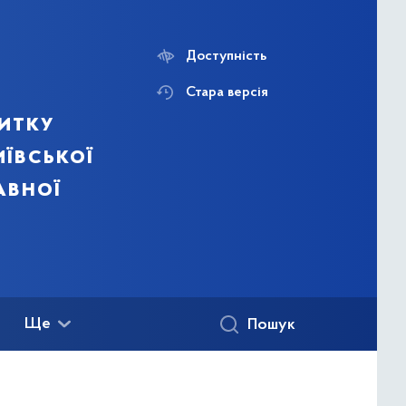
Доступність
Стара версія
итку
ївської
авної
Ще
Пошук