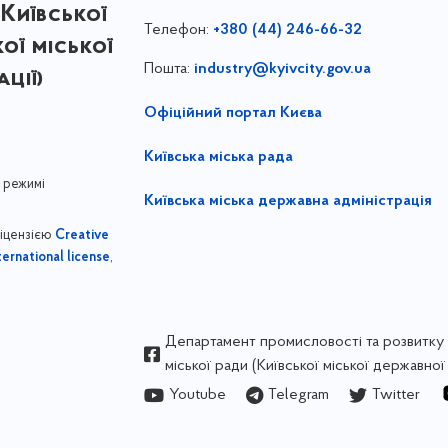
Київської
Телефон:
+380 (44) 246-66-32
кої міської
Пошта:
industry@kyivcity.gov.ua
ції)
Офіційний портал Києва
Київська міська рада
 режимі
Київська міська державна адміністрація
ліцензією
Creative
,
ernational license
Департамент промисловості та розвитку 
міської ради (Київської міської державної 
Youtube
Telegram
Twitter