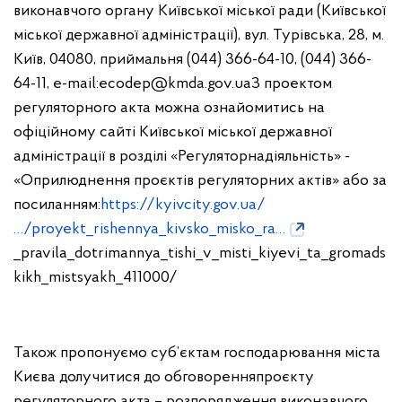
виконавчого органу Київської міської ради (Київської
міської державної адміністрації), вул. Турівська, 28, м.
Київ, 04080, приймальня (044) 366-64-10, (044) 366-
64-11, e-
mail:
ecodep@kmda.gov.ua
З проектом
регуляторного акта можна ознайомитись на
офіційному сайті Київської міської державної
адміністрації в розділі «Регуляторна
діяльність» -
«Оприлюднення проєктів регуляторних актів» або за
посиланням:
https://kyivcity.gov.ua/
…/proyekt_rishennya_kivsko_misko_ra…
_pravila_dotrimannya_tishi_v_misti_kiyevi_ta_gromads
kikh_mistsyakh_411000/
Також пропонуємо суб’єктам господарювання міста
Києва долучитися до обговорення
проєкту
регуляторного акта – розпорядження виконавчого