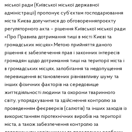
міської ради (Київської міської державної
адміністрації) пропонує суб’єктам господарювання
міста Києва долучитися до обговорення
проєкту
регуляторного акта – рішення Київської міської ради
«Про Правила дотримання тиші в місті Києві та
громадських місцях».
Метою прийняття даного
рішення є забезпечення прав і законних інтересів
громадян щодо дотримання тиші на території міста і
в громадських місця
х, запобігання та недопущення
перевищення встановлених рівнів
впливу шуму та
інших фізичних факторів на середовище
життєдіяльності людини та охорони тваринного
світу, упорядкування та здійснення контролю за
проведенням феєрверків (салютів) та інших заходів із
використанням піротехнічних виробів на території
міста, а також забезпечення контролю за