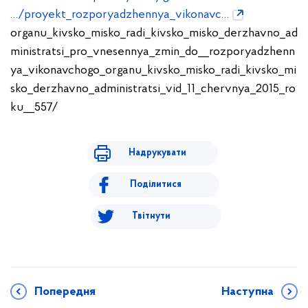
…/proyekt_rozporyadzhennya_vikonavc…
organu_kivsko_misko_radi_kivsko_misko_derzhavno_ad
ministratsi_pro_vnesennya_zmin_do__ro
zporyadzhenn
ya_vikonavchogo_organu_kivsko_misko_radi_kivsko_mi
sko_derzhavno_administratsi_vid
_11_chervnya_2015_ro
ku__557/
Надрукувати
Поділитися
Твітнути
Попередня
Наступна