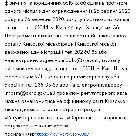
фізичних та юридичних осіб, їх об’єднань протягом
одного місяця з дня оприлюднення (з 26 серпня 2020
року по 26 вересня 2020 року):
у письмовому вигляді
за адресою: 01044, м. Київ-44, вул. Хрещатик, 36,
Департамент економіки та інвестицій виконавчого
органу Київської міської
ради (Київської міської
державної адміністрації), тел. 202 60 85 або
на
електронну адресу
cinpolit@kievcity.gov.ua
;
у
письмовому вигляді за адресою: 01011, м. Київ-11, вул.
Арсенальна,
9/11 Державна регуляторна служба
України, тел. 285-05-55 або на електронну
адресу
inform@dkrp.gov.ua
З проектом регуляторного акта
можна ознайомитись на офіційному сайті
Київської
міської державної адміністрації в розділі
«Регуляторна діяльність»
- «Оприлюднення проєктів
регуляторних актів» або за
посиланням:
https://kyivcity.gov.ua/