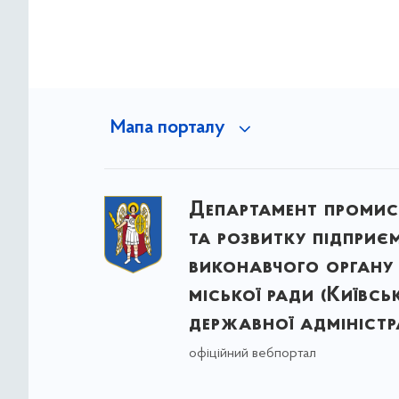
Мапа порталу
Департамент промис
та розвитку підприє
виконавчого органу 
міської ради (Київсь
державної адміністра
офіційний вебпортал