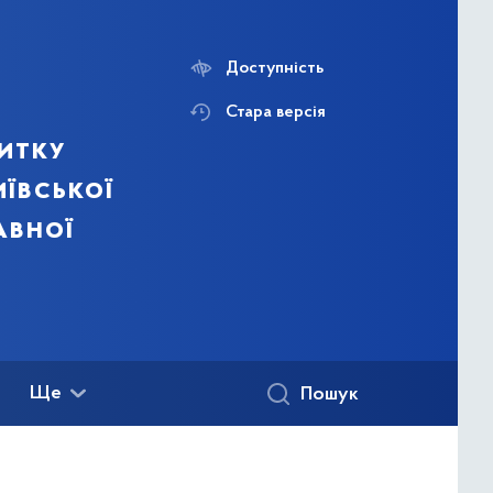
Доступність
Стара версія
итку
ївської
авної
Ще
Пошук