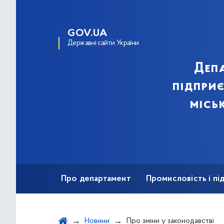
GOV.UA
Державні сайти України
Деп
підпри
місь
Про департамент
Промисловість і п
Ярмаркова діяльність
Безбар'єрність
Новини
Про зміни у законодавстві