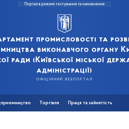
Портал в режимі тестування та наповнення
артамент промисловості та розв
ємництва виконавчого органу Ки
кої ради (Київської міської держ
адміністрації)
офіційний вебпортал
ідприємництво
Торгівля
Праця та зайнятість
Для ЗМІ