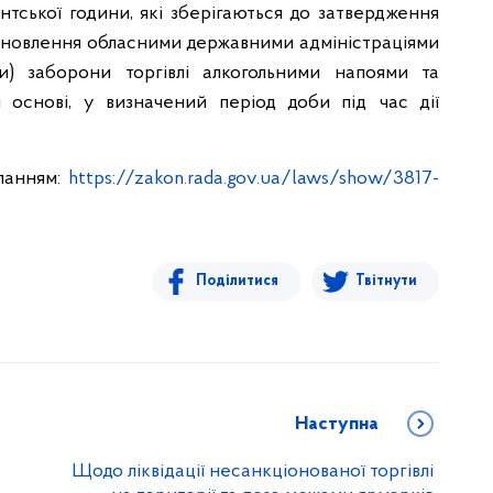
нтської години, які зберігаються до затвердження
тановлення обласними державними адміністраціями
ми) заборони торгівлі алкогольними напоями та
 основі, у визначений період доби під час дії
ланням:
https://zakon.rada.gov.ua/laws/show/3817-
Поділитися
Твітнути
Наступна
Щодо ліквідації несанкціонованої торгівлі