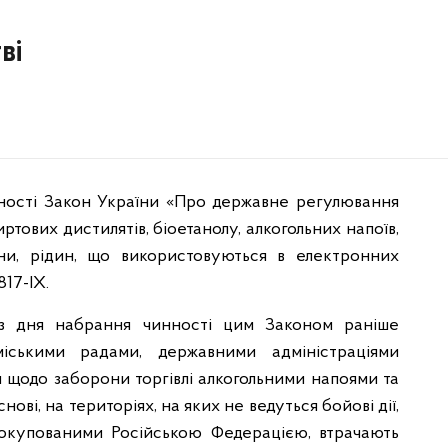
ві
нності Закон України «Про державне регулювання
ртових дистилятів, біоетанолу, алкогольних напоїв,
ни, рідин, що використовуються в електронних
817-IX.
І з дня набрання чинності цим Законом раніше
міськими радами, державними адміністраціями
я щодо заборони торгівлі алкогольними напоями та
ві, на територіях, на яких не ведуться бойові дії,
 окупованими Російською Федерацією, втрачають