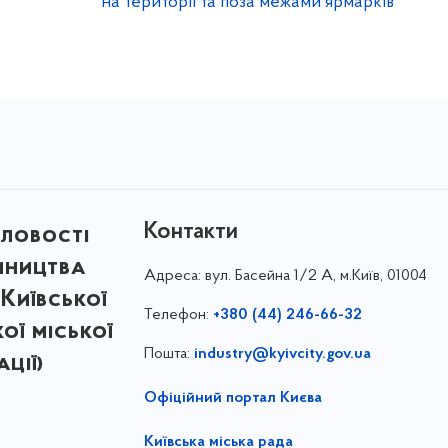
на території та поза межами ярмарків
Контакти
ловості
мництва
Адреса:
вул. Басейна 1/⁠2 А, м.Київ, 01004
Київської
Телефон:
+380 (44) 246-66-32
кої міської
Пошта:
industry@kyivcity.gov.ua
ції)
Офіційний портал Києва
Київська міська рада