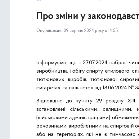
Про зміни у законодавст
Опубліковано 09 серпня 2024 року о 14:55
Інформуємо, що з 27.07.2024 набрав чи
виробництва і обігу спирту етилового, спи
тютюнових виробів, тютюнової сирови
сигаретах, та пального» від 18.06.2024 № 3
Відповідно до пункту 29 розділу ХІІ
встановлені сільськими, селищними, 
(військовими адміністраціями) обмеженн
речовинами, виробленими на спиртовій осно
або на територіях, які не є тимчасово