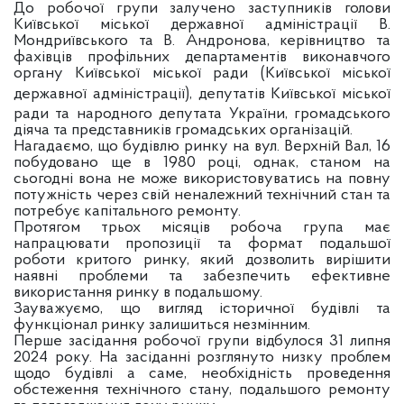
До робочої групи залучено заступників голови
Київської міської державної адміністрації В.
Мондриївського та В. Андронова, керівництво та
фахівців профільних департаментів виконавчого
органу Київської міської ради (Київської міської
державної адміністрації), депутатів
Київської міської
ради та народного депутата України, громадського
діяча та представників громадських організацій.
Нагадаємо, що будівлю ринку на вул. Верхній Вал, 16
побудовано ще в 1980 році, однак, станом на
сьогодні вона не може використовуватись на повну
потужність через свій неналежний технічний стан та
потребує капітального ремонту.
Протягом трьох місяців робоча група має
напрацювати пропозиції та формат подальшої
роботи критого ринку, який дозволить вирішити
наявні проблеми та забезпечить ефективне
використання ринку в подальшому.
Зауважуємо, що вигляд історичної будівлі та
функціонал ринку залишиться незмінним.
Перше засідання робочої групи відбулося 31 липня
2024 року. На засіданні розглянуто низку проблем
щодо будівлі а саме, необхідність проведення
обстеження технічного стану, подальшого ремонту