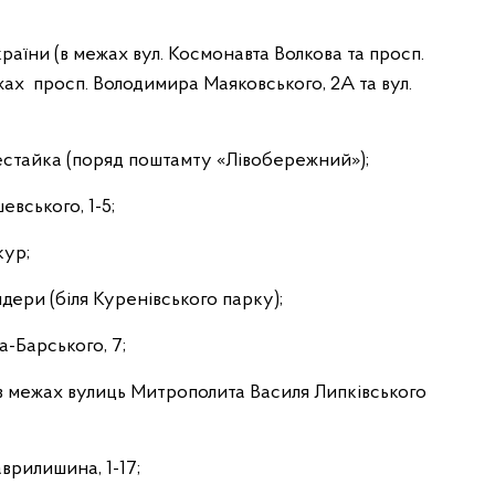
раїни (в межах вул. Космонавта Волкова та просп.
ежах просп. Володимира Маяковського, 2А та вул.
естайка (поряд поштамту «Лівобережний»);
вського, 1-5;
кур;
дери (біля Куренівського парку);
ча-Барського, 7;
(в межах вулиць Митрополита Василя Липківського
врилишина, 1-17;