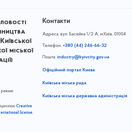
Контакти
ловості
мництва
Адреса:
вул. Басейна 1/⁠2 А, м.Київ, 01004
Київської
Телефон:
+380 (44) 246-66-32
кої міської
Пошта:
industry@kyivcity.gov.ua
ції)
Офіційний портал Києва
Київська міська рада
 режимі
Київська міська державна адміністрація
ліцензією
Creative
,
ernational license