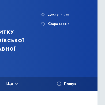
Доступність
Стара версія
итку
ївської
авної
Ще
Пошук