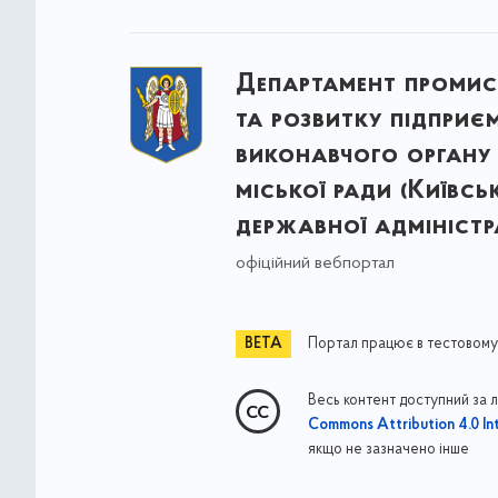
Департамент промис
та розвитку підприє
виконавчого органу 
міської ради (Київсь
державної адміністра
офіційний вебпортал
Портал працює в тестовому
Весь контент доступний за 
Commons Attribution 4.0 Int
якщо не зазначено інше