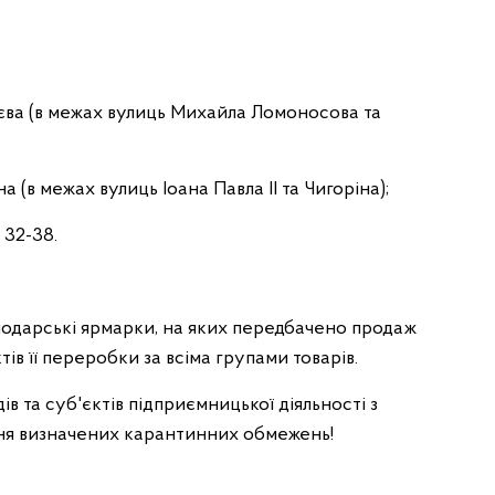
нєва (в межах вулиць Михайла Ломоносова та
(в межах вулиць Іоана Павла II та Чигоріна);
 32-38.
подарські ярмарки, на яких передбачено продаж
тів її переробки за всіма групами товарів.
в та суб'єктів підприємницької діяльності з
ння визначених карантинних обмежень!