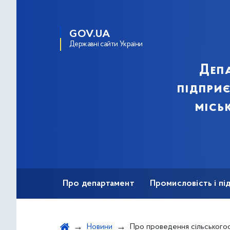
GOV.UA
Державні сайти України
Деп
підпри
місь
Про департамент
Промисловість і п
Ярмаркова діяльність
Безбар'єрність
Новини
Про проведення сільськогосподарських