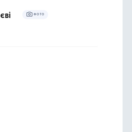
єві
ФОТО