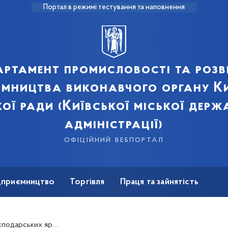
Портал в режимі тестування та наповнення
артамент промисловості та розв
ємництва виконавчого органу Ки
кої ради (Київської міської держ
адміністрації)
офіційний вебпортал
ідприємництво
Торгівля
Праця та зайнятість
Для ЗМІ
 ярмарків у м. Києві