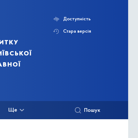
Доступність
Стара версія
итку
ївської
авної
Ще
Пошук