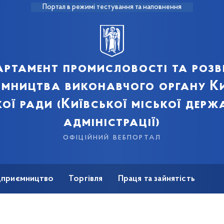
Портал в режимі тестування та наповнення
артамент промисловості та розв
ємництва виконавчого органу Ки
кої ради (Київської міської держ
адміністрації)
офіційний вебпортал
ідприємництво
Торгівля
Праця та зайнятість
Для ЗМІ