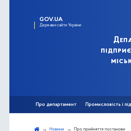
GOV.UA
Державні сайти України
Деп
підпри
місь
Про департамент
Промисловість і п
Ярмаркова діяльність
Безбар'єрність
Новини
Про прийняття постанови