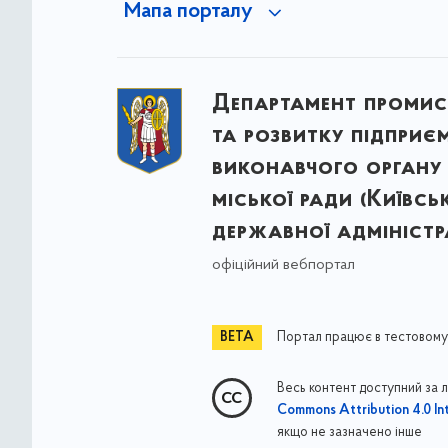
Мапа порталу
Департамент промис
та розвитку підприє
виконавчого органу 
міської ради (Київсь
державної адміністра
офіційний вебпортал
Портал працює в тестовому
Весь контент доступний за 
Commons Attribution 4.0 Int
якщо не зазначено інше