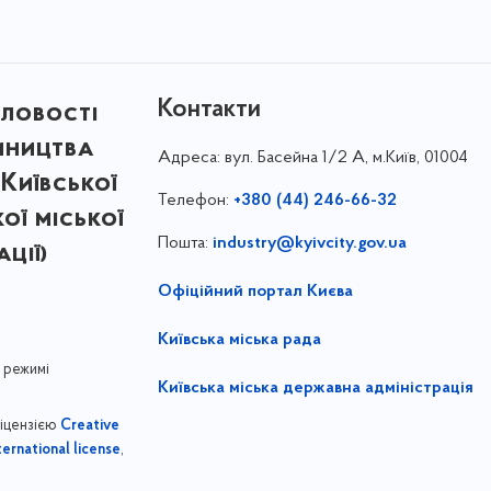
Контакти
ловості
мництва
Адреса:
вул. Басейна 1/⁠2 А, м.Київ, 01004
Київської
Телефон:
+380 (44) 246-66-32
кої міської
Пошта:
industry@kyivcity.gov.ua
ції)
Офіційний портал Києва
Київська міська рада
 режимі
Київська міська державна адміністрація
ліцензією
Creative
,
ernational license