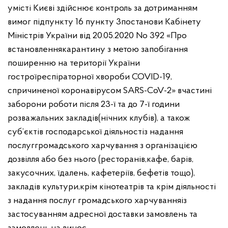
у
місті Києві здійснює контроль за дотриманням
вимог підпункту 16 пункту 3
постанови Кабінету
Міністрів України від 20.05.2020 No 392 «Про
встановлення
карантину з метою запобігання
поширенню на території України
гострої
респіраторної хвороби COVID-19,
спричиненої коронавірусом SARS-CoV-2» в
частині
заборони роботи після 23-ї та до 7-ї години
розважальних закладів
(нічних клубів), а також
суб’єктів господарської діяльностіз надання
послуг
громадського харчування з організацією
дозвілля або без нього (ресторанів,
кафе, барів,
закусочних, їдалень, кафетеріїв, бефетів тощо),
закладів культури,
крім кінотеатрів та крім діяльності
з надання послуг громадського харчування
із
застосуванням адресної доставки замовлень та