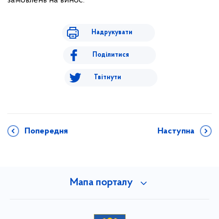
замовлень на винос.
Надрукувати
Поділитися
Твітнути
Попередня
Наступна
Мапа порталу