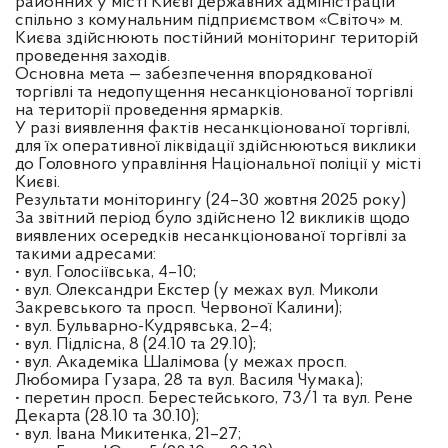
районних у місті Києві державних адміністрацій
спільно з комунальним підприємством «Світоч» м.
Києва здійснюють постійний моніторинг територій
проведення заходів.
Основна мета — забезпечення впорядкованої
торгівлі та недопущення несанкціонованої торгівлі
на території проведення ярмарків.
У разі виявлення фактів несанкціонованої торгівлі,
для їх оперативної ліквідації здійснюються виклики
до Головного управління Національної поліції у місті
Києві.
Результати моніторингу (24–30 жовтня 2025 року)
За звітний період було здійснено 12 викликів щодо
виявлених осередків несанкціонованої торгівлі за
такими адресами:
• вул. Голосіївська, 4–10;
• вул. Олександри Екстер (у межах вул. Миколи
Закревського та просп. Червоної Калини);
• вул. Бульварно-Кудрявська, 2–4;
• вул. Підлісна, 8 (24.10 та 29.10);
• вул. Академіка Шалімова (у межах просп.
Любомира Гузара, 28 та вул. Василя Чумака);
• перетин просп. Берестейського, 73/1 та вул. Рене
Декарта (28.10 та 30.10);
• вул. Івана Микитенка, 21–27;