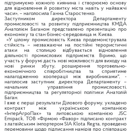
підтримуємо кожного киянина і створюємо основу
для відновлення й розвитку міста навіть у найважчі
часи», – наголосила Ганна Старостенко.
Заступником директора Департаменту
промисловості та розвитку підприємництва КМДА
Анатолієм Баганом представлено презентацію про
економіку та стан бізнес-середовища м. Києва.
«У цілому промисловість Києва продемонструвала
стійкість – незважаючи на постійні терористичні
атаки на столицю відбувається відновлення
діяльності промислових підприємств. Віримо, що
участь у форумі дасть нові можливості для виходу на
нові ринки збуту, розширення торговельно-
економічного співробітництва та сприятиме
налагодженню кооперації між виробниками", -
наголосив заступник директора Департаменту –
начальник управління промисловості,
підприємництва та регуляторної політики Анатолій
Баган.
І вже є перші результати Ділового форуму, укладено
контракт між українською компанією
«ІнтерАгроПак» та литовською компанією JSC
Emipack, ТОВ «Фірмою «Фавор» підписано контракт
з латвійським імпортером SIA Klota Regта, проведено
перемовини щодо підписання намірів про співпрацю