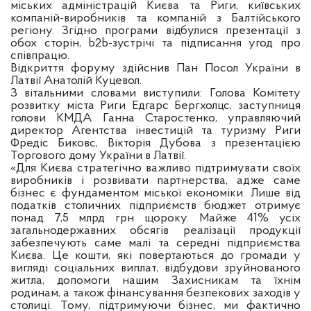
міських адміністрацій Києва та Риги, київських
компаній-виробників та компаній з Балтійського
регіону. Згідно програми відбулися презентації з
обох сторін, b2b-зустрічі та підписання угод про
співпрацю.
Відкриття форуму здійснив Пан Посол України в
Латвії Анатолій Куцевол.
З вітальними словами виступили: Голова Комітету
розвитку міста Риги Едгарс Бергхолцс, заступниця
голови КМДА Ганна Старостенко, управляючий
директор Агентства інвестицій та туризму Риги
Фредіс Биковс, Вікторія Дубова з презентацією
Торгового дому України в Латвії.
«Для Києва стратегічно важливо підтримувати своїх
виробників і розвивати партнерства, адже саме
бізнес є фундаментом міської економіки. Лише від
податків столичних підприємств бюджет отримує
понад 7,5 млрд грн щороку. Майже 41% усіх
загальнодержавних обсягів реалізації продукції
забезпечують саме малі та середні підприємства
Києва. Це кошти, які повертаються до громади у
вигляді соціальних виплат, відбудови зруйнованого
житла, допомоги нашим Захисникам та їхнім
родинам, а також фінансування безпекових заходів у
столиці. Тому, підтримуючи бізнес, ми фактично