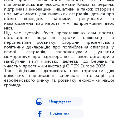
підприємницькими екосистемами Києва та Берліна,
підтримати інноваційні ініціативи, а також створити
нові можливості для київських стартапів. Ідеться про
обмін досвідом, знаннями, ресурсами та
налагодження партнерств між підприємцями двох
міст.
Під час зустрічі було представлено сам проєкт,
обговорено подальші кроки співпраці та
перспективи розвитку. Сторони презентували
політичну декларацію про поглиблення співпраці у
сфері стартапів, запропонували укласти
меморандум про партнерство, а також обговорили
майбутній візит київської делегації до Берліна та
участь у престижній виставці GITEX Europe 2025.
Такі ініціативи відкривають нові горизонти для
київських підприємців, сприяють інтеграції до
європейського ринку та розвитку економіки нашої
громади.
Надрукувати
Поділитися