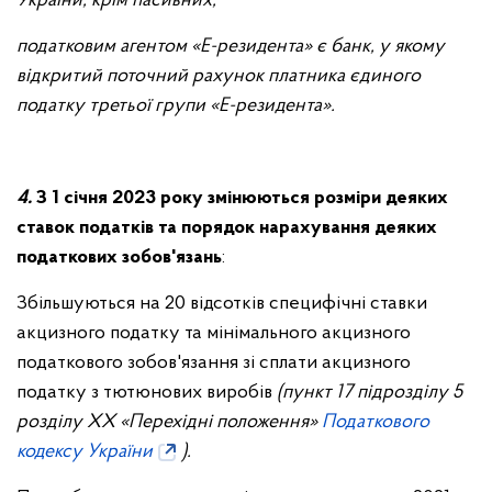
України, крім пасивних;
податковим агентом «Е-резидента» є банк, у якому
відкритий поточний рахунок платника єдиного
податку третьої групи «Е-резидента».
4.
З 1 січня 2023 року змінюються розміри деяких
ставок податків та порядок нарахування деяких
податкових зобов'язань
:
Збільшуються на 20 відсотків специфічні ставки
акцизного податку та мінімального акцизного
податкового зобов'язання зі сплати акцизного
податку з тютюнових виробів
(пункт 17
підрозділу 5
розділу ХХ «Перехідні положення»
Податкового
кодексу України
).