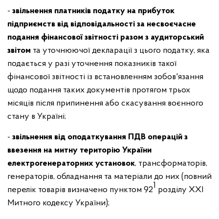
-
звільнення платників податку на прибуток
підприємств від відповідальності за несвоєчасне
подання фінансової звітності разом з аудиторський
звітом
та уточнюючої декларації з цього податку, яка
подається у разі уточнення показників такої
фінансової звітності із встановленням зобов'язання
щодо подання таких документів протягом трьох
місяців після припинення або скасування воєнного
стану в Україні;
-
звільнення від оподаткування ПДВ операцій з
ввезення на митну територію України
електрогенераторних установок
, трансформаторів,
генераторів, обладнання та матеріали до них (повний
1
перелік товарів визначено пунктом 92
розділу XXI
Митного кодексу України);