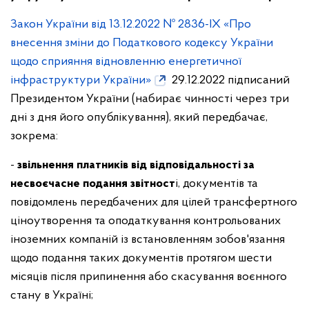
Закон України від 13.12.2022 № 2836-ІХ «Про
внесення зміни до Податкового кодексу України
щодо сприяння відновленню енергетичної
інфраструктури України»
29.12.2022 підписаний
Президентом України (набирає чинності через три
дні з дня його опублікування), який передбачає,
зокрема:
-
звільнення платників від відповідальності за
несвоєчасне подання звітност
і, документів та
повідомлень передбачених для цілей трансфертного
ціноутворення та оподаткування контрольованих
іноземних компаній із встановленням зобов'язання
щодо подання таких документів протягом шести
місяців після припинення або скасування воєнного
стану в Україні;