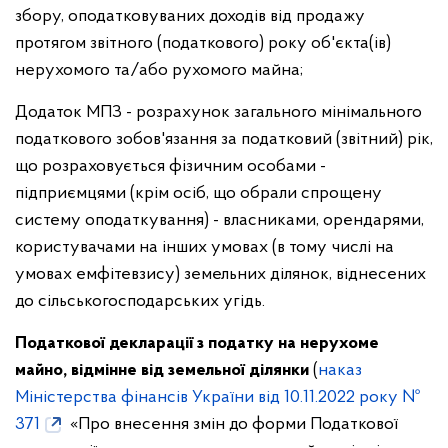
збору, оподатковуваних доходів від продажу
протягом звітного (податкового) року об'єкта(ів)
нерухомого та/або рухомого майна;
Додаток МПЗ - розрахунок загального мінімального
податкового зобов'язання за податковий (звітний) рік,
що розраховується фізичним особами -
підприємцями (крім осіб, що обрали спрощену
систему оподаткування) - власниками, орендарями,
користувачами на інших умовах (в тому числі на
умовах емфітевзису) земельних ділянок, віднесених
до сільськогосподарських угідь.
Податкової декларації з податку на нерухоме
майно, відмінне від земельної ділянки
(
наказ
Міністерства фінансів України від 10.11.2022 року №
371
«Про внесення змін до форми Податкової