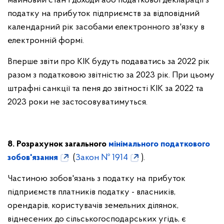
майновий стан і доходи або податкової декларації з
податку на прибуток підприємств за відповідний
календарний рік засобами електронного зв'язку в
електронній формі.
Вперше звіти про КІК будуть подаватись за 2022 рік
разом з податковою звітністю за 2023 рік. При цьому
штрафні санкції та пеня до звітності КІК за 2022 та
2023 роки не застосовуватимуться.
8. Розрахунок загального
мінімального податкового
зобов'язання
(
Закон № 1914
).
Частиною зобов'язань з податку на прибуток
підприємств платників податку - власників,
орендарів, користувачів земельних ділянок,
віднесених до сільськогосподарських угідь, є