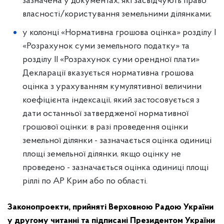
зазначена у документах, які засвідчують право
власності/користування земельними ділянками;
у колонці «Нормативна грошова оцінка» розділу І
«Розрахунок суми земельного податку» та
розділу ІІ «Розрахунок суми орендної плати»
Декларації вказується нормативна грошова
оцінка з урахуванням кумулятивної величини
коефіцієнта індексації, який застосовується з
дати останньої затвердженої нормативної
грошової оцінки: в разі проведення оцінки
земельної ділянки - зазначається оцінка одиниці
площі земельної ділянки, якщо оцінку не
проведено - зазначається оцінка одиниці площі
ріллі по АР Крим або по області.
Законопроекти, прийняті Верховною Радою України
у другому читанні та підписані Президентом України