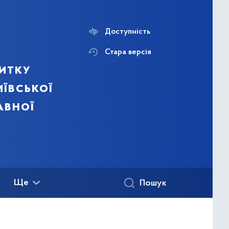
Доступність
Стара версія
итку
ївської
авної
Ще
Пошук