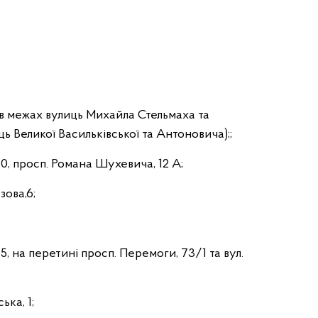
(в межах вулиць Михайла Стельмаха та
ць Великої Васильківської та Антоновича);;
0, просп. Романа Шухевича, 12 А;
зова,6;
, на перетині просп. Перемоги, 73/1 та вул.
ька, 1;