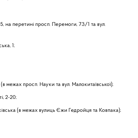
, на перетині просп. Перемоги, 73/1 та вул.
ька, 1;
(в межах просп. Науки та вул. Малокитаївської);
, 2-20;
івська (в межах вулиць Єжи Гедройця та Ковпака);