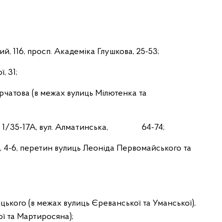
ий, 116, просп. Академіка Глушкова, 25-53;
, 31;
рчатова (в межах вулиць Мілютенка та
ка, 1/35-17А, вул. Алматинська, 64-74;
 4-6, перетин вулиць Леоніда Первомайського та
цького (в межах вулиць Єреванської та Уманської),
ї та Мартиросяна);