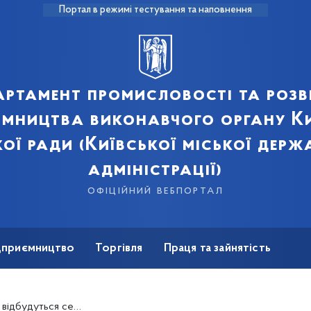
Портал в режимі тестування та наповнення
артамент промисловості та розв
ємництва виконавчого органу Ки
кої ради (Київської міської держ
адміністрації)
офіційний вебпортал
ідприємництво
Торгівля
Праця та зайнятість
Для ЗМІ
ться сезонні ярмарки.