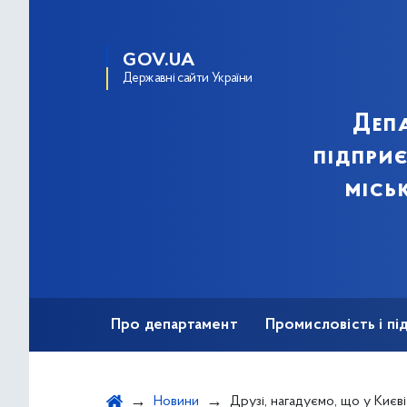
GOV.UA
Державні сайти України
Деп
підпри
місь
Про департамент
Промисловість і п
Ярмаркова діяльність
Безбар'єрність
Новини
Друзі, нагадуємо, що у Києві відбуду