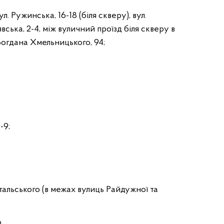
л. Ружинська, 16-18 (біля скверу), вул.
вська, 2-4, між вуличний проїзд біля скверу в
Богдана Хмельницького, 94;
-9;
тальського (в межах вулиць Райдужної та