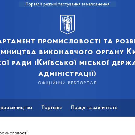
Портал в режимі тестування та наповнення
артамент промисловості та розв
ємництва виконавчого органу Ки
кої ради (Київської міської держ
адміністрації)
офіційний вебпортал
ідприємництво
Торгівля
Праця та зайнятість
Для ЗМІ
промисловості