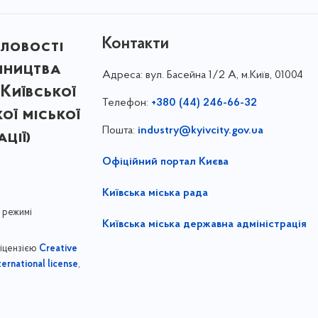
Контакти
ловості
мництва
Адреса:
вул. Басейна 1/⁠2 А, м.Київ, 01004
Київської
Телефон:
+380 (44) 246-66-32
кої міської
Пошта:
industry@kyivcity.gov.ua
ції)
Офіційний портал Києва
Київська міська рада
 режимі
Київська міська державна адміністрація
ліцензією
Creative
,
ernational license