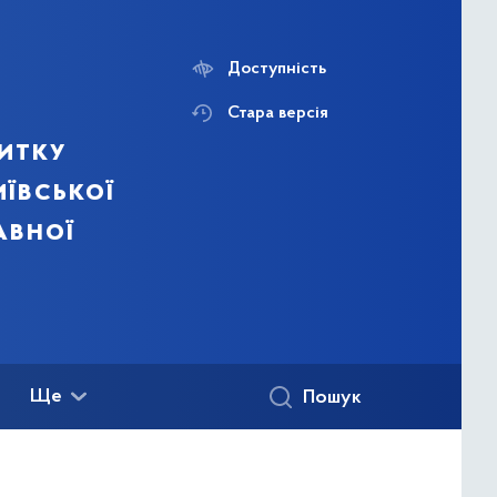
Доступність
Стара версія
итку
ївської
авної
Ще
Пошук