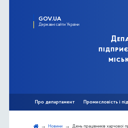
GOV.UA
Державні сайти України
Деп
підпри
місь
Про департамент
Промисловість і п
Ярмаркова діяльність
Безбар'єрність
Новини
День працівників харчової 