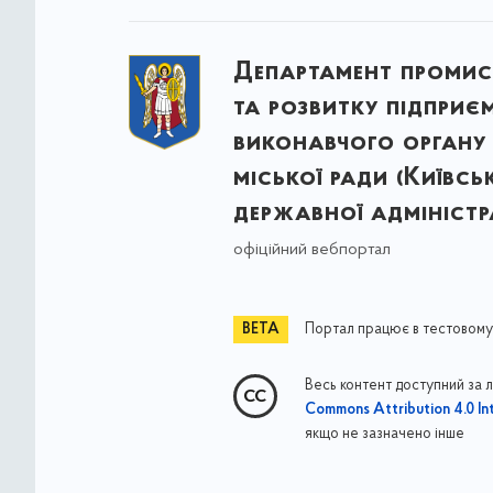
Департамент промис
та розвитку підприє
виконавчого органу 
міської ради (Київсь
державної адміністра
офіційний вебпортал
Портал працює в тестовому
Весь контент доступний за 
Commons Attribution 4.0 Int
якщо не зазначено інше