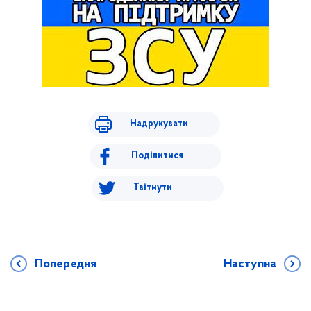
Надрукувати
Поділитися
Твітнути
Попередня
Наступна