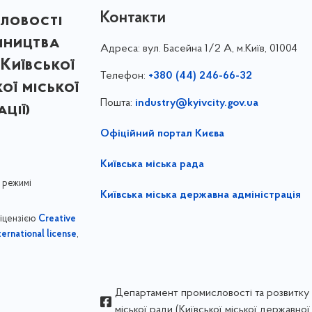
Контакти
ловості
мництва
Адреса:
вул. Басейна 1/⁠2 А, м.Київ, 01004
Київської
Телефон:
+380 (44) 246-66-32
кої міської
Пошта:
industry@kyivcity.gov.ua
ції)
Офіційний портал Києва
Київська міська рада
 режимі
Київська міська державна адміністрація
ліцензією
Creative
,
ernational license
Департамент промисловості та розвитку 
міської ради (Київської міської державної 