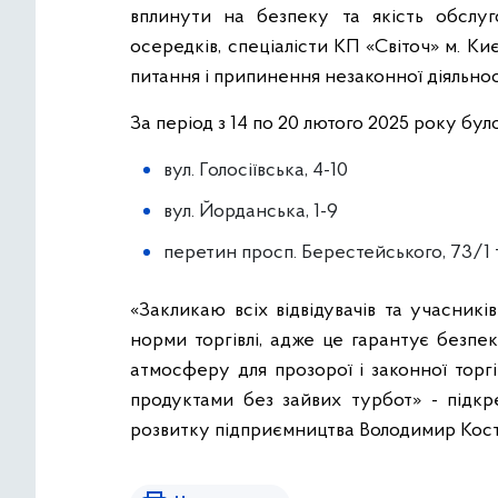
вплинути на безпеку та якість обслуг
осередків, спеціалісти КП «Світоч» м. К
питання і припинення незаконної діяльнос
За період з 14 по 20 лютого 2025 року бул
вул. Голосіївська, 4-10
вул. Йорданська, 1-9
перетин просп. Берестейського, 73/1 та
«Закликаю всіх відвідувачів та учасник
норми торгівлі, адже це гарантує безпе
атмосферу для прозорої і законної торг
продуктами без зайвих турбот» - підк
розвитку підприємництва Володимир Кост