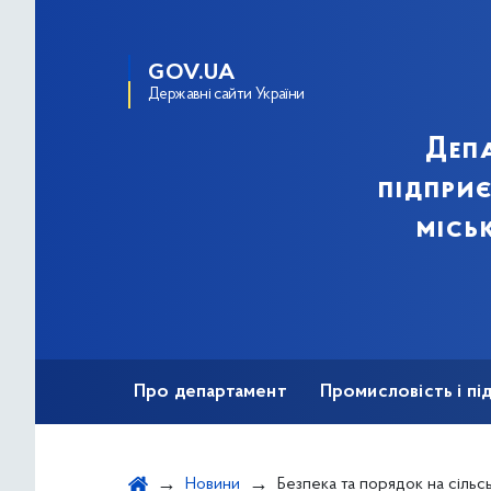
GOV.UA
Державні сайти України
Деп
підпри
місь
Про департамент
Промисловість і п
Ярмаркова діяльність
Безбар'єрність
Новини
Безпека та порядок на сільськогосподарських та сезонних ярмарках: активн