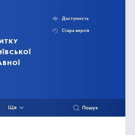
Доступність
Стара версія
итку
ївської
авної
Ще
Пошук