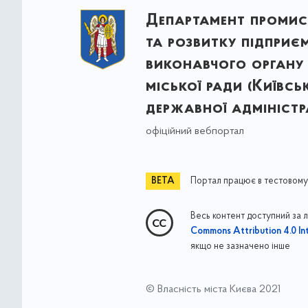
Департамент промис
та розвитку підприє
виконавчого органу 
міської ради (Київсь
державної адміністра
офіційний вебпортал
Портал працює в тестовому
Весь контент доступний за 
Commons Attribution 4.0 Int
якщо не зазначено інше
© Власність міста Києва 2021