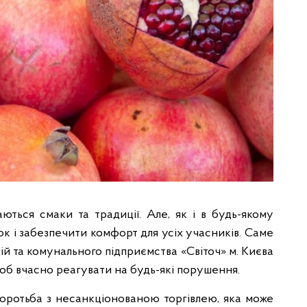
аються смаки та традиції. Але, як і в будь-якому
ок і забезпечити комфорт для усіх учасників. Саме
й та комунального підприємства «Світоч» м. Києва
щоб вчасно реагувати на будь-які порушення.
оротьба з несанкціонованою торгівлею, яка може