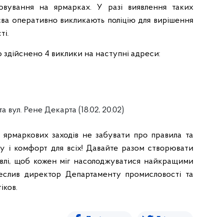
овування на ярмарках. У разі виявлення таких
иєва оперативно викликають поліцію для вирішення
ті.
о здійснено 4 виклики на наступні адреси:
 вул. Рене Декарта (18.02, 20.02)
ів ярмаркових заходів не забувати про правила та
ку і комфорт для всіх! Давайте разом створювати
івлі, щоб кожен міг насолоджуватися найкращими
реслив директор Департаменту промисловості та
іков.