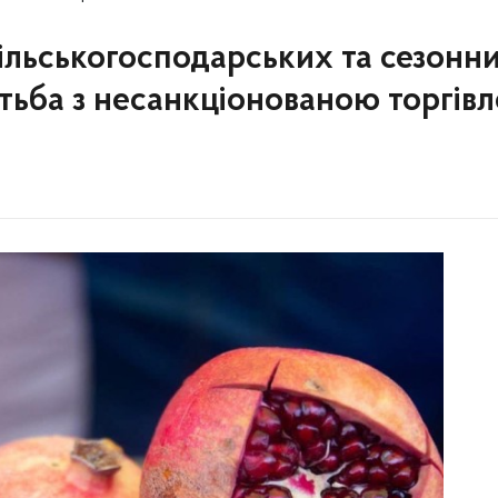
сільськогосподарських та сезонн
тьба з несанкціонованою торгів