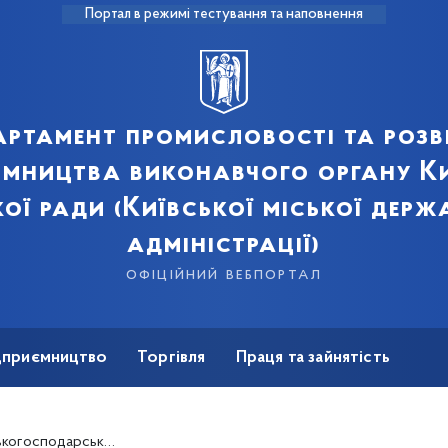
Портал в режимі тестування та наповнення
артамент промисловості та розв
ємництва виконавчого органу Ки
кої ради (Київської міської держ
адміністрації)
офіційний вебпортал
ідприємництво
Торгівля
Праця та зайнятість
Для ЗМІ
а боротьба з несанкціонованою торгівлею